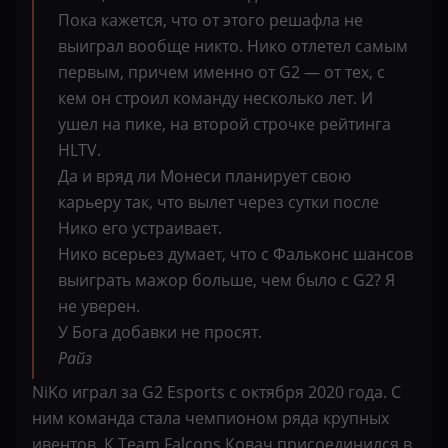
Пока кажется, что от этого решафла не
выиграл вообще никто. Нико отлетел самым
первым, причем именно от G2 — от тех, с
кем он строил команду несколько лет. И
ушел на пике, на второй строчке рейтинга
HLTV.
Да и вряд ли Монеси планирует свою
карьеру так, что вылет через сутки после
Нико его устраивает.
Нико всерьез думает, что с Фальконс шансов
выиграть мажор больше, чем было с G2? Я
не уверен.
У Бога добавки не просят.
Райз
NiKo играл за G2 Esports с октября 2020 года. С
ним команда стала чемпионом ряда крупных
ивентов. К Team Falcons Ковач присоединился в