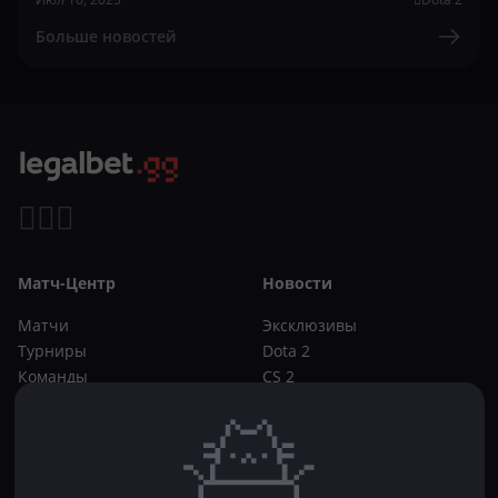
Больше новостей
Матч-Центр
Новости
Матчи
Эксклюзивы
Турниры
Dota 2
Команды
CS 2
Игроки
Статьи
Прогнозы
Кибер-вики
Букмекеры
Школа ставок
Dota 2