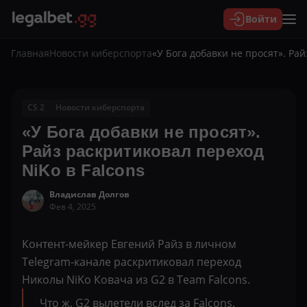
Войти
Главная
Новости киберспорта
«У Бога добавки не просят». Рай
CS 2
Новости киберспорта
«У Бога добавки не просят».
Райз раскритиковал переход
NiKo в Falcons
Владислав Долгов
Фев 4, 2025
Контент-мейкер Евгений Райз в личном
Telegram-канале раскритиковал переход
Николы NiKo Ковача из G2 в Team Falcons.
Что ж, G2 вылетели вслед за Falcons.