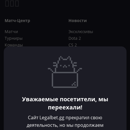
Матч-Центр
Новости
Матчи
Эксклюзивы
Турниры
Dota 2
Команды
CS 2
Игроки
Статьи
Прогнозы
Кибер-вики
Букмекеры
Школа ставок
Dota 2
CS 2
Бонусы букмекеров
Уважаемые посетители, мы
Фрибеты
переехали!
Акции
За регистрацию
Сайт Legalbet.gg прекратил свою
Без депозита
деятельность, но мы продолжаем