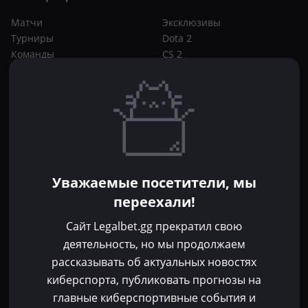
Матчи
Эксклюзивы
Турниры
Dota 2
Команды
CS 2
Игроки
Статьи
Прогнозы
Кибер-вики
Букмекеры
Школа ставок
Dota 2
CS 2
Бонусы букмекеров
Уважаемые посетители, мы
Фрибеты
переехали!
Акции
За регистрацию
Сайт Legalbet.gg прекратил свою
Без депозита
деятельность, но мы продолжаем
рассказывать об актуальных новостях
Контакты
киберспорта, публиковать прогнозы на
Пользовательское соглашение
главные киберспортивные события и
Политика конфиденциальности