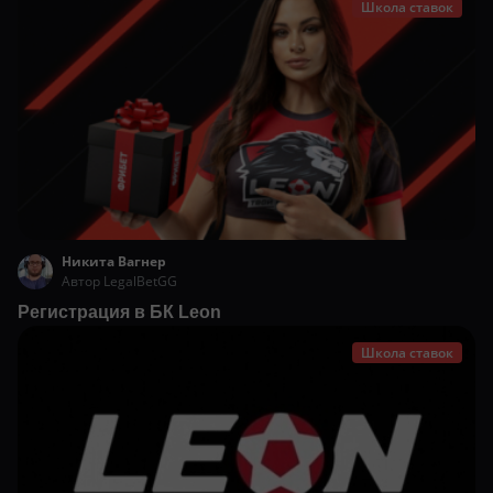
Школа ставок
Никита Вагнер
Автор LegalBetGG
Регистрация в БК Leon
Школа ставок