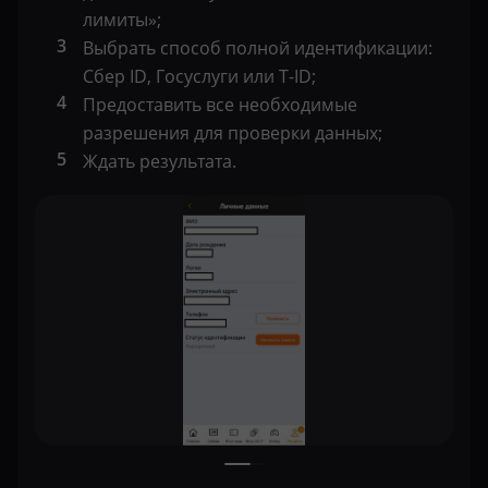
лимиты»;
Выбрать способ полной идентификации:
Сбер ID, Госуслуги или T-ID;
Предоставить все необходимые
разрешения для проверки данных;
Ждать результата.