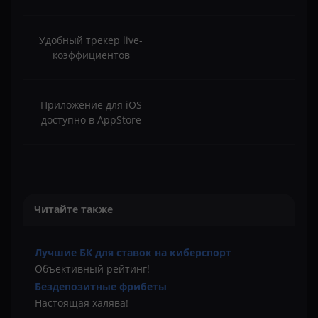
Удобный трекер live-
коэффициентов
Приложение для iOS
доступно в AppStore
Читайте также
Лучшие БК для ставок на киберспорт
Объективный рейтинг!
Бездепозитные фрибеты
Настоящая халява!