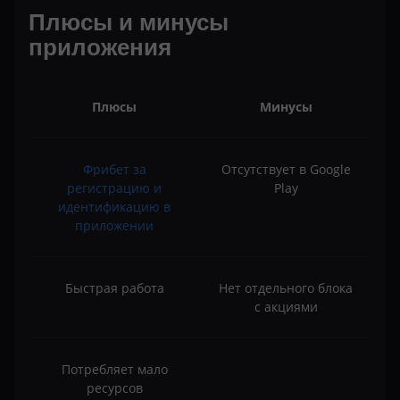
Плюсы и минусы
приложения
Плюсы
Минусы
Фрибет за
Отсутствует в Google
регистрацию и
Play
идентификацию в
приложении
Быстрая работа
Нет отдельного блока
с акциями
Потребляет мало
ресурсов