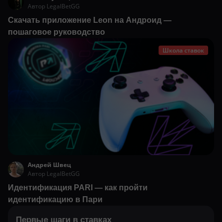
Автор LegalBetGG
Скачать приложение Leon на Андроид —
пошаговое руководство
Школа ставок
Андрей Швец
Автор LegalBetGG
Идентификация PARI — как пройти
идентификацию в Пари
Первые шаги в ставках