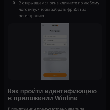
В открывшемся окне кликните по любому
логотипу, чтобы забрать фрибет за
регистрацию.
Как пройти идентификацию
в приложении Winline
В приложении предусмотрено два типа