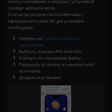
кнопку скачивания, и загрузка с установкой
пройдут автоматически.
Если же вы решили скачать Винлайн с
официального сайта БК, для установки
необходимо:
Перейти на
страницу загрузки
приложения
;
Выбрать «Скачать APK Android»;
Кликнуть по скачанному файлу;
Разрешить установку из неизвестного
источника;
Дождаться установки.