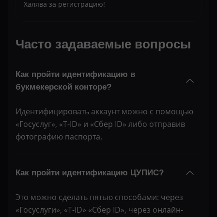
Халява за регистрацию!
Часто задаваемые вопросы
Как пройти идентификацию в
букмекерской конторе?
Идентифицировать аккаунт можно с помощью
«Госуслуг», «T-ID» и «Сбер ID» либо отправив
фотографию паспорта.
Как пройти идентификацию ЦУПИС?
Это можно сделать пятью способами: через
«Госуслуги», «T-ID» «Сбер ID», через онлайн-