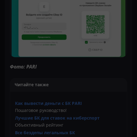
Фото: PARI
Читайте также
Как вывести деньги с БК PARI
Пошаговое руководство!
Лучшие БК для ставок на киберспорт
Объективный рейтинг
Все бездепы легальных БК