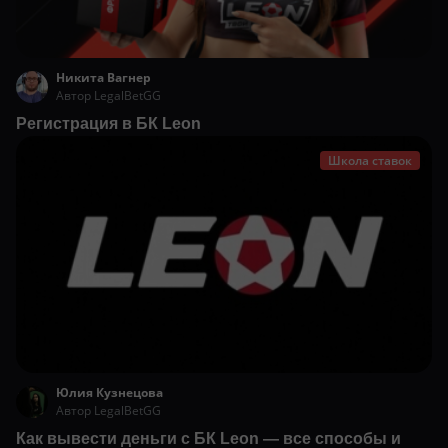
Никита Вагнер
Автор LegalBetGG
Регистрация в БК Leon
Школа ставок
Юлия Кузнецова
Автор LegalBetGG
Как вывести деньги с БК Leon — все способы и