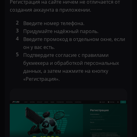
Регистрация на сайте ничем не отличается от
создания аккаунта в приложении.
Введите номер телефона.
Придумайте надёжный пароль.
Введите промокод в отдельном окне, если
он у вас есть.
Подтвердите согласие с правилами
букмекера и обработкой персональных
данных, а затем нажмите на кнопку
«Регистрация».