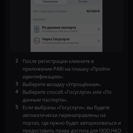
После регистрации кликните в
приложении PARI на плашку «Пройти
идентификацию».
Выберите вкладку «Упрощённая».
Выберите способ «Госуслуги» или «По
данным паспорта».
Если выбраны «Госуслуги», вы будете
автоматически перенаправлены на
портал, где нужно будет авторизоваться и
предоставить права доступа для ООО НКО