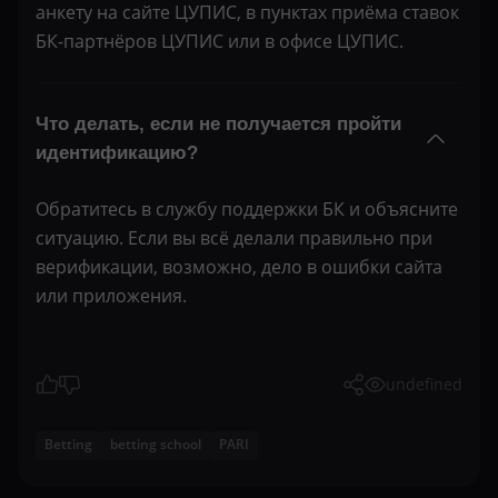
анкету на сайте ЦУПИС, в пунктах приёма ставок
БК-партнёров ЦУПИС или в офисе ЦУПИС.
Что делать, если не получается пройти
идентификацию?
Обратитесь в службу поддержки БК и объясните
ситуацию. Если вы всё делали правильно при
верификации, возможно, дело в ошибки сайта
или приложения.
undefined
Betting
betting school
PARI