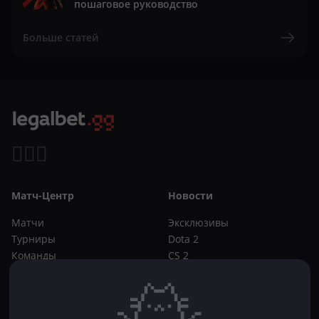
пошаговое руководство
Больше статей
Матч-Центр
Новости
Матчи
Эксклюзивы
Турниры
Dota 2
Команды
CS 2
Игроки
Статьи
Прогнозы
Кибер-вики
Букмекеры