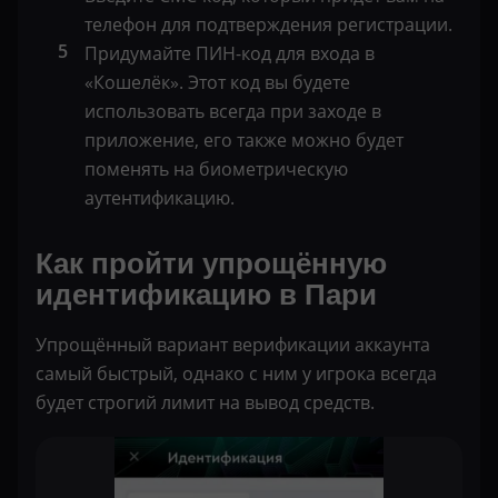
телефон для подтверждения регистрации.
Придумайте ПИН-код для входа в
«Кошелёк». Этот код вы будете
использовать всегда при заходе в
приложение, его также можно будет
поменять на биометрическую
аутентификацию.
Как пройти упрощённую
идентификацию в Пари
Упрощённый вариант верификации аккаунта
самый быстрый, однако с ним у игрока всегда
будет строгий лимит на вывод средств.