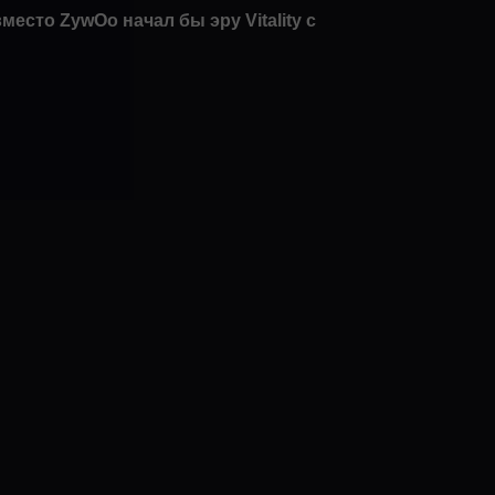
есто ZywOo начал бы эру Vitality с