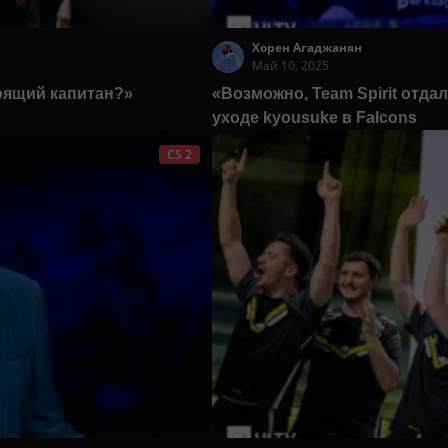
Хорен Агаджанян
Май 10, 2025
стоящий капитан?»
«Возможно, Team Spirit отда
уходе kyousuke в Falcons
CS 2