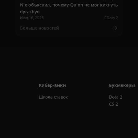
Nix объяснил, почему Quinn не мог кикнуть
dyrachyo
Июл 16, 2025
Dota 2
Больше новостей
Кибер-вики
Букмекеры
Школа ставок
Dota 2
CS 2