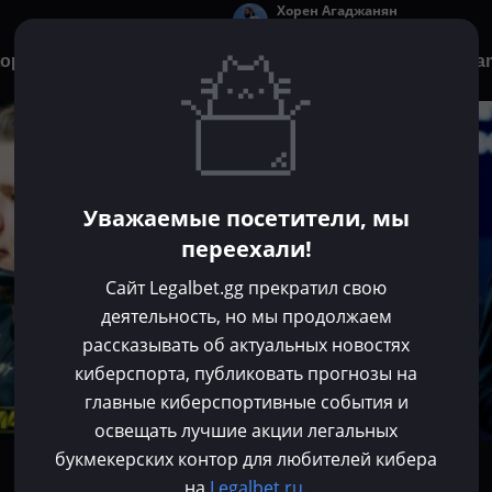
Хорен Агаджанян
Май 7, 2025
ора». Thorin
Thorin: «Доминирование Team 
CS 2
Уважаемые посетители, мы
переехали!
Сайт Legalbet.gg прекратил свою
деятельность, но мы продолжаем
рассказывать об актуальных новостях
киберспорта, публиковать прогнозы на
главные киберспортивные события и
освещать лучшие акции легальных
букмекерских контор для любителей кибера
Хорен Агаджанян
Май 3, 2025
на
Legalbet.ru
.