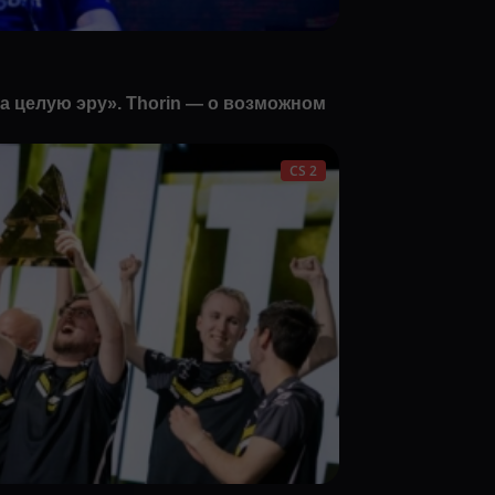
ла целую эру». Thorin — о возможном
CS 2