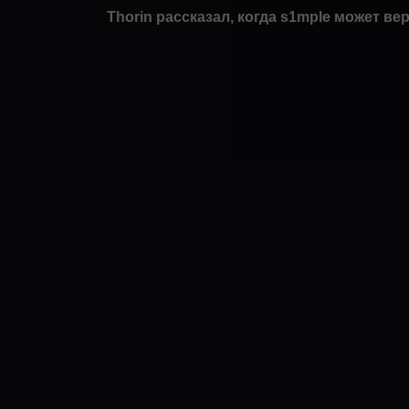
Thorin рассказал, когда s1mple может ве