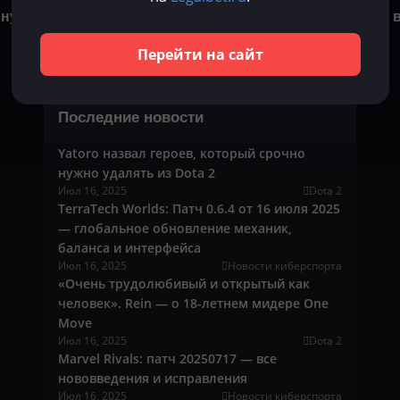
рнуться в NAVI
Thorin: «Праймовый s1mple вм
прошлогодним составом»
Перейти на сайт
1
2
3
4
5
…
27
Последние новости
Yatoro назвал героев, который срочно
нужно удалять из Dota 2
Июл 16, 2025
Dota 2
TerraTech Worlds: Патч 0.6.4 от 16 июля 2025
— глобальное обновление механик,
баланса и интерфейса
Июл 16, 2025
Новости киберспорта
«Очень трудолюбивый и открытый как
человек». Rein — о 18-летнем мидере One
Move
Июл 16, 2025
Dota 2
Marvel Rivals: патч 20250717 — все
нововведения и исправления
Июл 16, 2025
Новости киберспорта