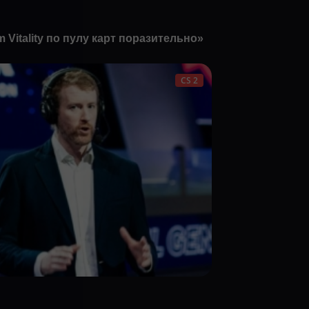
Vitality по пулу карт поразительно»
CS 2