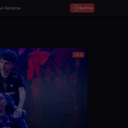
ы
Бонусы
Войти
CS 2