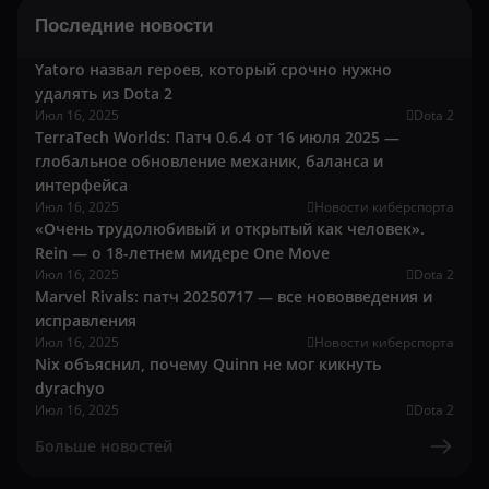
Последние новости
Yatoro назвал героев, который срочно нужно
удалять из Dota 2
Июл 16, 2025
Dota 2
TerraTech Worlds: Патч 0.6.4 от 16 июля 2025 —
глобальное обновление механик, баланса и
интерфейса
Июл 16, 2025
Новости киберспорта
«Очень трудолюбивый и открытый как человек».
Rein — о 18-летнем мидере One Move
Июл 16, 2025
Dota 2
Marvel Rivals: патч 20250717 — все нововведения и
исправления
Июл 16, 2025
Новости киберспорта
Nix объяснил, почему Quinn не мог кикнуть
dyrachyo
Июл 16, 2025
Dota 2
Больше новостей