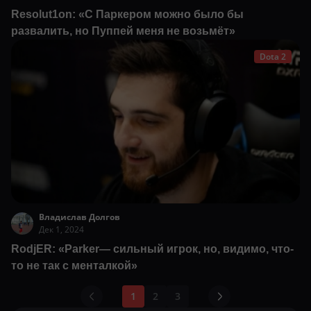
Resolut1on: «С Паркером можно было бы
развалить, но Пуппей меня не возьмёт»
Dota 2
Владислав Долгов
Дек 1, 2024
RodjER: «Parker— cильный игрок, но, видимо, что-
то не так с менталкой»
1
2
3