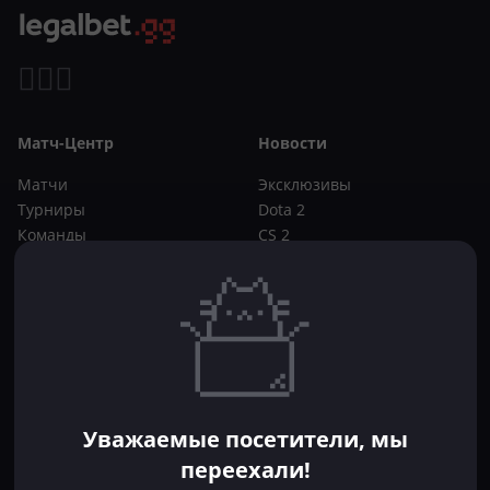
Матч-Центр
Новости
Матчи
Эксклюзивы
Турниры
Dota 2
Команды
CS 2
Игроки
Статьи
Прогнозы
Кибер-вики
Букмекеры
Школа ставок
Dota 2
CS 2
Бонусы букмекеров
Уважаемые посетители, мы
Фрибеты
переехали!
Акции