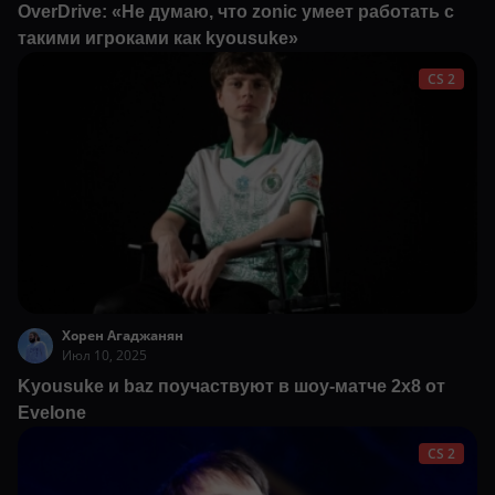
OverDrive: «Не думаю, что zonic умеет работать с
такими игроками как kyousuke»
CS 2
Хорен Агаджанян
Июл 10, 2025
Kyousuke и baz поучаствуют в шоу-матче 2х8 от
Evelone
CS 2