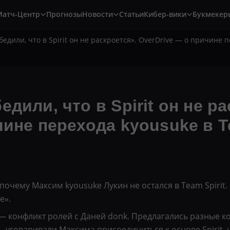
Матч-Центр
Прогнозы
Новости
Статьи
Кибер-вики
Букмекер
едили, что в Spirit он не раскроется». OverDrive — о причине 
дили, что в Spirit он не р
чине перехода kyousuke в 
почему Максим kyousuke Лукин не остался в Team Spirit.
e».
— конфликт ролей с Даней donk. Предлагались разные к
— уговаривали Максима присоединиться к основе Spirit, н