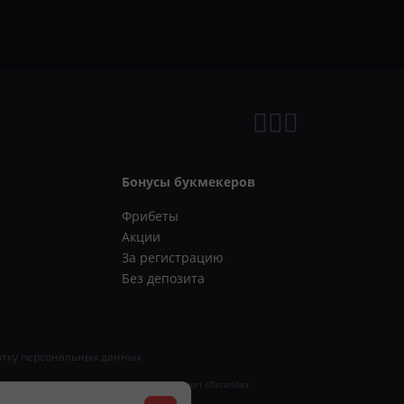
Бонусы букмекеров
Фрибеты
Акции
За регистрацию
Без депозита
отку персональных данных
ись о регистрации СМИ «Legalbet Cybersport (Легалбет