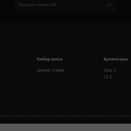
Больше новостей
Кибер-вики
Букмекеры
Школа ставок
Dota 2
CS 2
фиденциальности
Политика в отношении файлов cookie
Согласие на обраб
, информационных технологий и массовых коммуникаций (Роскомнадзор) 16.08.2024. Зап
 ОГРН 324645700071843, 410005, г. Саратов, ул. Железнодорожная, 43/55