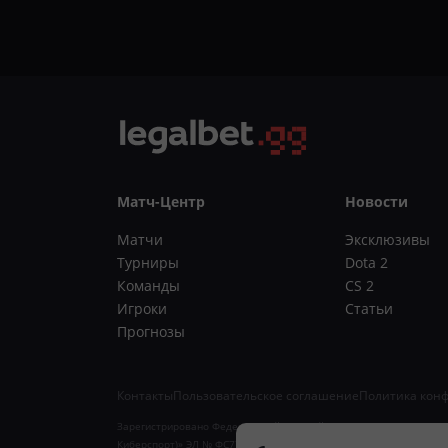
Матч-Центр
Новости
Матчи
Эксклюзивы
Турниры
Dota 2
Команды
CS 2
Игроки
Статьи
Прогнозы
Контакты
Пользовательское соглашение
Политика кон
Зарегистрировано Федеральной службой по надзору в сфере связи
Киберспорт)» ЭЛ № ФС77-88012. 18+. Учредитель ИП Арзямов Д.А.