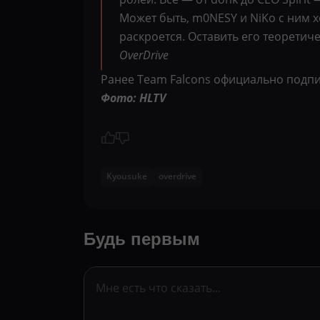
Может быть, m0NESY и NiKo с ним хо
раскроется. Оставить его теоретич
OverDrive
Ранее Team Falcons официально подписа
Фото: HLTV
Kyousuke
overdrive
Будь первым