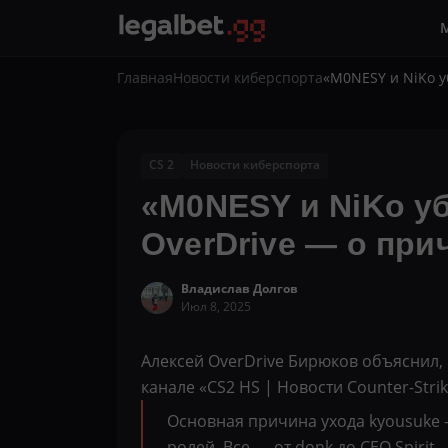
Главная
Новости киберспорта
«M0NESY и NiKo уб
CS 2
Новости киберспорта
«M0NESY и NiKo убе
OverDrive — о при
Владислав Долгов
Июл 8, 2025
Алексей OverDrive Бирюков объяснил, 
канале «CS2 HS | Новости Counter-Strik
Основная причина ухода kyousuke 
ролей. Все — от donk до CEO Spirit 