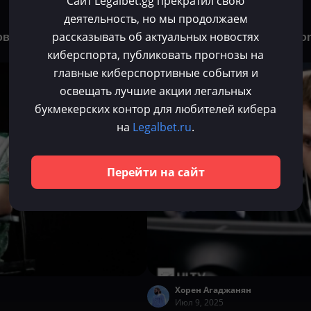
Сайт Legalbet.gg прекратил свою
Хорен Агаджанян
деятельность, но мы продолжаем
Июл 14, 2025
рассказывать об актуальных новостях
овление в CS 2
OverDrive: «Не думаю, что zo
киберспорта, публиковать прогнозы на
как kyousuke»
главные киберспортивные события и
CS 2
освещать лучшие акции легальных
букмекерских контор для любителей кибера
на
Legalbet.ru
.
Перейти на сайт
Хорен Агаджанян
Июл 9, 2025