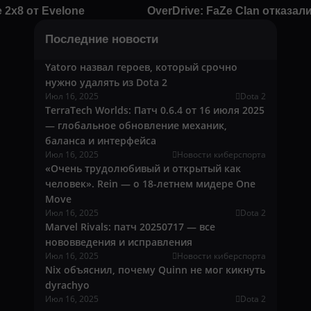
 2х8 от Evelone
OverDrive: FaZe Clan отказал
Последние новости
Yatoro назвал героев, который срочно
нужно удалять из Dota 2
Июл 16, 2025
Dota 2
TerraTech Worlds: Патч 0.6.4 от 16 июля 2025
— глобальное обновление механик,
баланса и интерфейса
Июл 16, 2025
Новости киберспорта
«Очень трудолюбивый и открытый как
человек». Rein — о 18-летнем мидере One
Move
Июл 16, 2025
Dota 2
Marvel Rivals: патч 20250717 — все
нововведения и исправления
Июл 16, 2025
Новости киберспорта
Nix объяснил, почему Quinn не мог кикнуть
dyrachyo
Июл 16, 2025
Dota 2