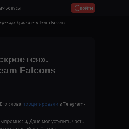
ы
Бонусы
Войти
перехода kyousuke в Team Falcons
аскроется».
Team Falcons
 Его слова
процитировали
в Telegram-
омпромиссы, Даня мог уступить часть
о он хотел уйти в Falcons.