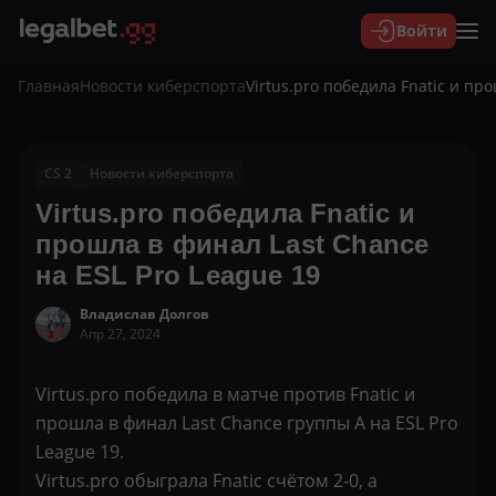
Войти
Главная
Новости киберспорта
Virtus.pro победила Fnatic и пр
CS 2
Новости киберспорта
Virtus.pro победила Fnatic и
прошла в финал Last Chance
на ESL Pro League 19
Владислав Долгов
Апр 27, 2024
Virtus.pro победила в матче против Fnatic и
прошла в финал Last Chance группы A на ESL Pro
League 19.
Virtus.pro обыграла Fnatic счётом 2-0, а