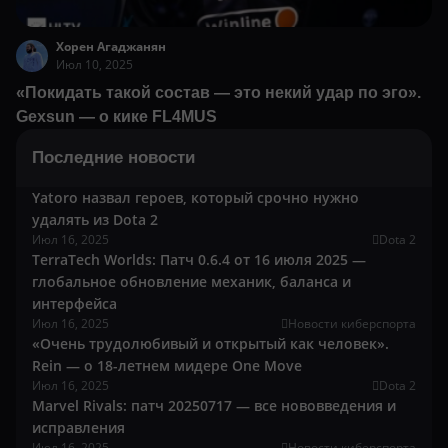
Хорен Агаджанян
Июл 10, 2025
«Покидать такой состав — это некий удар по эго».
Gexsun — о кике FL4MUS
Последние новости
Yatoro назвал героев, который срочно нужно
удалять из Dota 2
Июл 16, 2025
Dota 2
TerraTech Worlds: Патч 0.6.4 от 16 июля 2025 —
глобальное обновление механик, баланса и
интерфейса
Июл 16, 2025
Новости киберспорта
«Очень трудолюбивый и открытый как человек».
Rein — о 18-летнем мидере One Move
Июл 16, 2025
Dota 2
Marvel Rivals: патч 20250717 — все нововведения и
исправления
Июл 16, 2025
Новости киберспорта