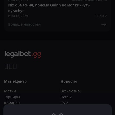
Nix объяснил, почему Quinn не мог кикнуть
dyrachyo
Июл 16, 2025
Dota 2
Больше новостей
Матч-Центр
Новости
Матчи
Эксклюзивы
Турниры
Dota 2
Команды
CS 2
Игроки
Статьи
Прогнозы