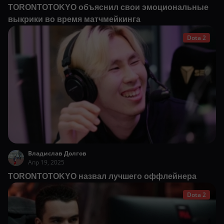
TORONTOTOKYO объяснил свои эмоциональные
выкрики во время матчмейкинга
Dota 2
Владислав Долгов
Апр 19, 2025
TORONTOTOKYO назвал лучшего оффлейнера
Dota 2