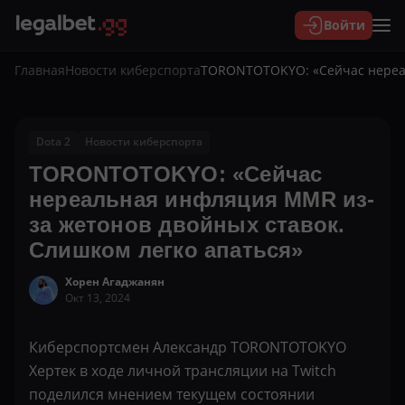
Войти
Главная
Новости киберспорта
TORONTOTOKYO: «Сейчас нереал
Dota 2
Новости киберспорта
TORONTOTOKYO: «Сейчас
нереальная инфляция MMR из-
за жетонов двойных ставок.
Слишком легко апаться»
Хорен Агаджанян
Окт 13, 2024
Киберспортсмен Александр TORONTOTOKYO
Хертек в ходе личной трансляции на Twitch
поделился мнением текущем состоянии