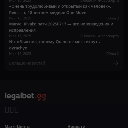
Июл 16, 2025
Новости киберспорта
«Очень трудолюбивый и открытый как человек».
Rein — о 18-летнем мидере One Move
Июл 16, 2025
Dota 2
Marvel Rivals: патч 20250717 — все нововведения и
исправления
Июл 16, 2025
Новости киберспорта
Nix объяснил, почему Quinn не мог кикнуть
dyrachyo
Июл 16, 2025
Dota 2
Больше новостей
Матч-Центр
Новости