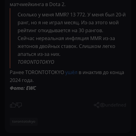
матчмейкинга в Dota 2.
Сколько у меня MMR? 13 772. У меня был 20-й
ранг, но я не играл месяц. Из-за этого мой
рейтинг откидывается на 30 рангов.
Сейчас нереальная инфляция MMR из-за
жетонов двойных ставок. Слишком легко
апаться из-за них.
TORONTOTOKYO
Ранее TORONTOTOKYO
ушёл
в инактив до конца
2024 года.
Фото: EWC
undefined
torontotokyo