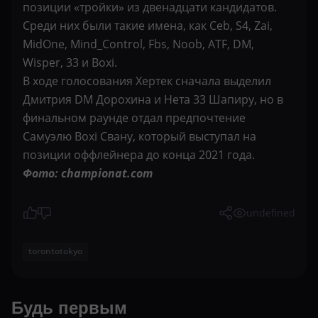
позиции «тройки» из двенадцати кандидатов.
Среди них были такие имена, как Ceb, S4, Zai,
MidOne, Mind_Control, Fbs, Noob, ATF, DM,
Wisper, 33 и Boxi.
В ходе голосования Хертек сначала выделил
Дмитрия DM Дорохина и Нетa 33 Шапиру, но в
финальном раунде отдал предпочтение
Самуэлю Boxi Свану, который выступал на
позиции оффлейнера до конца 2021 года.
Фото: championat.com
undefined
torontotokyo
Будь первым