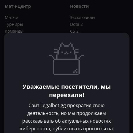
Матч-Центр
Новости
Матчи
Эксклюзивы
Турниры
Dota 2
Команды
CS 2
Игроки
Статьи
Прогнозы
Кибер-вики
Букмекеры
Школа ставок
Dota 2
CS 2
Бонусы букмекеров
Уважаемые посетители, мы
Фрибеты
переехали!
Акции
За регистрацию
Сайт Legalbet.gg прекратил свою
Без депозита
деятельность, но мы продолжаем
рассказывать об актуальных новостях
Контакты
киберспорта, публиковать прогнозы на