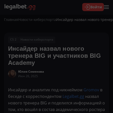
Войти
Главная
Новости киберспорта
Инсайдер назвал нового тренер
CS 2
Новости киберспорта
Инсайдер назвал нового
тренера BIG и участников BIG
Academy
Юлия Семенова
Июн 26, 2025
Инсайдер и аналитик под никнеймом
Gromov
в
беседе с корреспондентом
Legalbet.gg
назвал
нового тренера BIG и поделился информацией о
том, кто вошёл в состав академического ростера