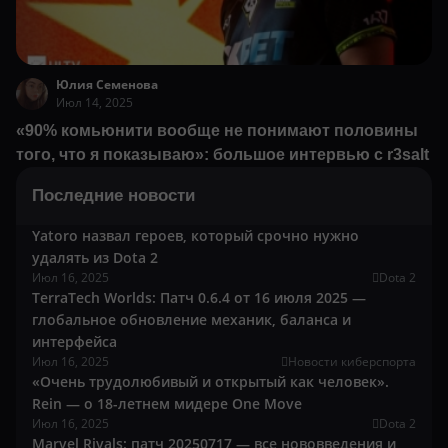
Юлия Семенова
Июл 14, 2025
«90% комьюнити вообще не понимают половины
того, что я показываю»: большое интервью с r3salt
Последние новости
Yatoro назвал героев, который срочно нужно
удалять из Dota 2
Июл 16, 2025
Dota 2
TerraTech Worlds: Патч 0.6.4 от 16 июля 2025 —
глобальное обновление механик, баланса и
интерфейса
Июл 16, 2025
Новости киберспорта
«Очень трудолюбивый и открытый как человек».
Rein — о 18-летнем мидере One Move
Июл 16, 2025
Dota 2
Marvel Rivals: патч 20250717 — все нововведения и