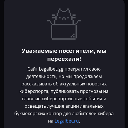
Игроки
Статьи
Прогнозы
Кибер-вики
Букмекеры
Школа ставок
Dota 2
CS 2
Бонусы букмекеров
Уважаемые посетители, мы
Фрибеты
переехали!
Акции
За регистрацию
Сайт Legalbet.gg прекратил свою
Без депозита
деятельность, но мы продолжаем
рассказывать об актуальных новостях
Контакты
киберспорта, публиковать прогнозы на
Пользовательское соглашение
главные киберспортивные события и
Политика конфиденциальности
освещать лучшие акции легальных
Политика в отношении файлов cookie
букмекерских контор для любителей кибера
Согласие на обработку персональных данных
на
Legalbet.ru
.
Зарегистрировано Федеральной службой по надзору в сфере связи,