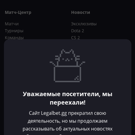
Матч-Центр
Новости
Матчи
Эксклюзивы
Турниры
Dota 2
Команды
CS 2
Игроки
Статьи
Прогнозы
Кибер-вики
Букмекеры
Школа ставок
Dota 2
CS 2
Бонусы букмекеров
Уважаемые посетители, мы
Фрибеты
переехали!
Акции
За регистрацию
Сайт Legalbet.gg прекратил свою
Без депозита
деятельность, но мы продолжаем
рассказывать об актуальных новостях