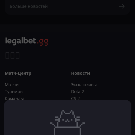
Больше новостей
Матч-Центр
Новости
Матчи
Эксклюзивы
Турниры
Dota 2
Команды
CS 2
Игроки
Статьи
Прогнозы
Кибер-вики
Букмекеры
Школа ставок
Dota 2