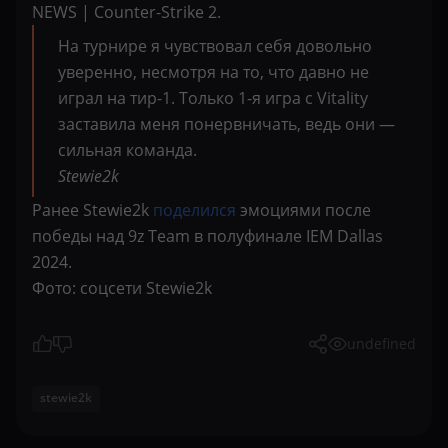
NEWS | Counter-Strike 2.
На турнире я чувствовал себя довольно
уверенно, несмотря на то, что давно не
играл на тир-1. Только 1-я игра с Vitality
заставила меня понервничать, ведь они —
сильная команда.
Stewie2k
Ранее Stewie2k
поделился
эмоциями после
победы над 9z Team в полуфинале IEM Dallas
2024.
Фото: соцсети Stewie2k
undefined
stewie2k