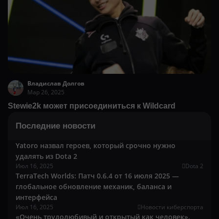
Владислав Долгов
Мар 26, 2025
Stewie2k может присоединиться к Wildcard
Последние новости
Yatoro назвал героев, который срочно нужно
удалять из Dota 2
Июл 16, 2025
Dota 2
TerraTech Worlds: Патч 0.6.4 от 16 июля 2025 —
глобальное обновление механик, баланса и
интерфейса
Июл 16, 2025
Новости киберспорта
«Очень трудолюбивый и открытый как человек».