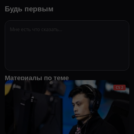
Будь первым
Материалы по теме
CS 2