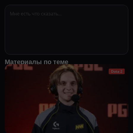
Материалы по теме
Dota 2