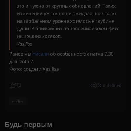
это и нужно от крупных обновлений. Таких
изменений уж точно не ожидала, но что-то
на глобальном уровне хотелось в глубине
души. В ближайших обновлениях ждем фикс
нынешних косяков.
Vasilisa
Ранее мы
писали
об особенностях патча 7.36
для Dota 2.
Фото: соцсети Vasilisa
undefined
vasilisa
Будь первым