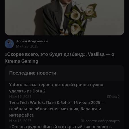
Хорен Агаджанян
Май 23, 2025
«Скорее всего, это будет дизбанд». Vasilisa — о
Xtreme Gaming
Последние новости
Yatoro назвал героев, который срочно нужно
удалять из Dota 2
Июл 16, 2025
Dota 2
TerraTech Worlds: Патч 0.6.4 от 16 июля 2025 —
глобальное обновление механик, баланса и
интерфейса
Июл 16, 2025
Новости киберспорта
«Очень трудолюбивый и открытый как человек».