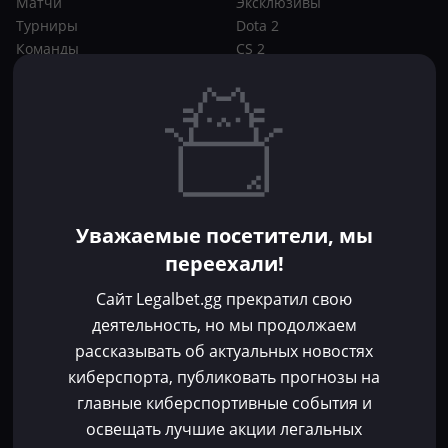
Матчи
Эксклюзивы
Турниры
Dota 2
Команды
CS 2
Игроки
Статьи
Прогнозы
Кибер-вики
Букмекеры
Школа ставок
Dota 2
CS 2
Бонусы букмекеров
Уважаемые посетители, мы
Фрибеты
переехали!
Акции
За регистрацию
Сайт Legalbet.gg прекратил свою
Без депозита
деятельность, но мы продолжаем
рассказывать об актуальных новостях
Контакты
киберспорта, публиковать прогнозы на
Пользовательское соглашение
главные киберспортивные события и
Политика конфиденциальности
освещать лучшие акции легальных
Политика в отношении файлов cookie