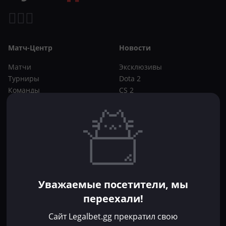
Матч-Центр
Новости
Матчи
Эксклюзивы
Турниры
Dota 2
Команды
CS 2
Игроки
Статьи
Прогнозы
Кибер-вики
Букмекеры
Школа ставок
Dota 2
CS 2
Бонусы букмекеров
Уважаемые посетители, мы
Фрибеты
переехали!
Акции
За регистрацию
Сайт Legalbet.gg прекратил свою
Без депозита