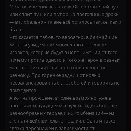
Мета не изменилась на какой-то оголтелый пуш
или сплит-пуш или в упор на постоянные драки
— в глобальном плане всё осталось так же, как и
было.
Что касается пабов, то вероятно, в ближайшие
месяцы увидим там множество сгоревших
игроков, которые будут в непонимании от того,
почему против одного и того же героя в разных
матчах приходится играть совершенно по-
разному. Про горение задниц от новых
несбалансированных способстей и говорить не
приходится.
А вот на про-сцене, вполне возможно, уже в
обозримом будущем мы будем видеть больше
разнообразных героев и их комбинаций— на
это патч действительно повлиял. Одна и та же
связка персонажей в зависимости от