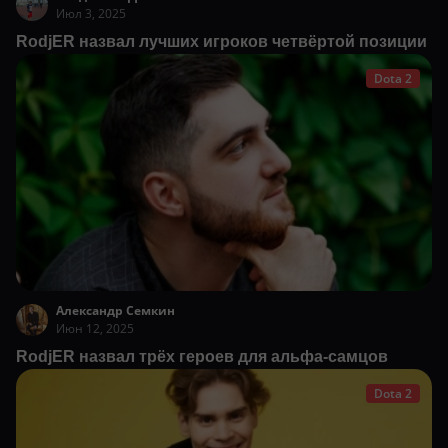
Июл 3, 2025
RodjER назвал лучших игроков четвёртой позиции
Dota 2
Александр Семкин
Июн 12, 2025
RodjER назвал трёх героев для альфа-самцов
Dota 2