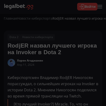
Войти
Главная
Новости киберспорта
RodjER назвал лучшего игрока на
Dota 2
Новости киберспорта
RodjER назвал лучшего игрока
на Invoker в Dota 2
Хорен Агаджанян
Апр 11, 2024
Киберспортсмен Владимир RodjER Никогосян
порассуждал, о сильнейших игроках на Invoker в
истории Dota 2. Мнением Никогосян поделился
во время прямой трансляции на Twitch.
[Кто лучший Invoker?] Miracle. То, что он