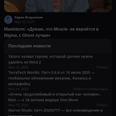
Хорен Агаджанян
Май 23, 2025
Maelstorm: «Думаю, что Miracle- не вернётся в
Nigma, с Ghost лучше»
Последние новости
Yatoro назвал героев, который срочно нужно
удалять из Dota 2
Июл 16, 2025
Dota 2
TerraTech Worlds: Патч 0.6.4 от 16 июля 2025 —
глобальное обновление механик, баланса и
интерфейса
Июл 16, 2025
Новости киберспорта
«Очень трудолюбивый и открытый как человек».
Rein — о 18-летнем мидере One Move
Июл 16, 2025
Dota 2
Marvel Rivals: патч 20250717 — все нововведения и
исправления