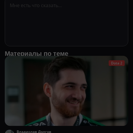
Материалы по теме
Dota 2
Владислав Долгов