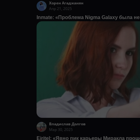
Хорен Агаджанян
Апр 21, 2025
Inmate: «Проблема Nigma Galaxy была не 
Владислав Долгов
Мар 30, 2025
Eiritel: «Явно пик карьеры Миракла про