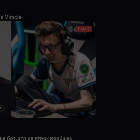
 Miracle-
Dota 2
ще бот, это не игрок вообще»