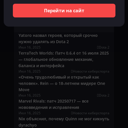
Перейти на сайт
1
2
3
Последние новости
Yatoro назвал героев, который срочно
нужно удалять из Dota 2
Июл 16, 2025
Dota 2
TerraTech Worlds: Патч 0.6.4 от 16 июля 2025
— глобальное обновление механик,
баланса и интерфейса
Июл 16, 2025
Новости киберспорта
«Очень трудолюбивый и открытый как
человек». Rein — о 18-летнем мидере One
Move
Июл 16, 2025
Dota 2
Marvel Rivals: патч 20250717 — все
нововведения и исправления
Июл 16, 2025
Новости киберспорта
Nix объяснил, почему Quinn не мог кикнуть
dyrachyo