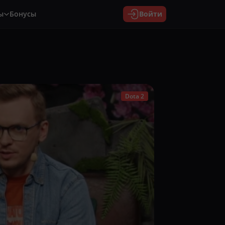
ы
Бонусы
Войти
Dota 2