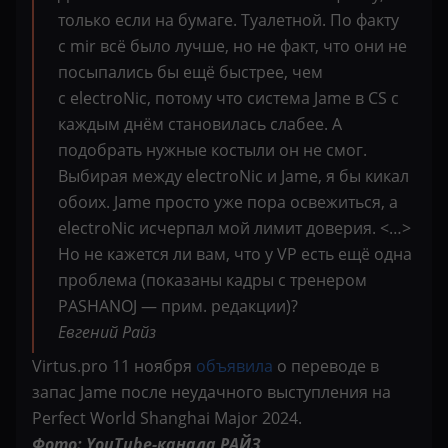
только если на бумаге. Туалетной. По факту
с
mir
всё было лучше, но не факт, что они не
посыпались бы ещё быстрее, чем
с electroNic, потому что система Jame в CS с
каждым днём становилась слабее. А
подобрать нужные костыли он не смог.
Выбирая между electroNic и Jame, я бы кикал
обоих. Jame просто уже пора освежиться, а
electroNic исчерпал мой лимит доверия. <…>
Но не кажется ли вам, что у VP есть ещё одна
проблема (показаны кадры с тренером
PASHANOJ
— прим. редакции)?
Евгений Райз
Virtus.pro 11 ноября
объявила
о переводе в
запас
Jame
после неудачного выступления на
Perfect World Shanghai Major 2024.
Фото: YouTube-канала РАЙЗ