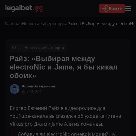
Войти
Главная
Новости киберспорта
Райз: «Выбирая между electroNic
CS 2
Новости киберспорта
Райз: «Выбирая между
electroNic и Jame, я бы кикал
обоих»
Хорен Агаджанян
Дек 12, 2024
Блогер Евгений Райз в видеоролике для
YouTube-канала высказался об уходе капитана
Virtus.pro Джами Jame Али из команды.
Добавил ли
electroNic
огневой мощи? Ну,