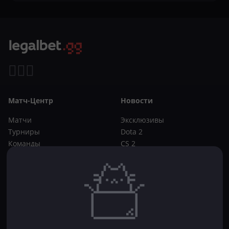
Матч-Центр
Новости
Матчи
Эксклюзивы
Турниры
Dota 2
Команды
CS 2
Игроки
Статьи
Прогнозы
Кибер-вики
Букмекеры
Школа ставок
Dota 2
CS 2
Бонусы букмекеров