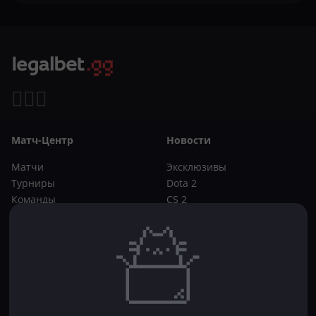
Матч-Центр
Новости
Матчи
Эксклюзивы
Турниры
Dota 2
Команды
CS 2
Игроки
Статьи
Прогнозы
Кибер-вики
Букмекеры
Школа ставок
Dota 2
CS 2
Бонусы букмекеров