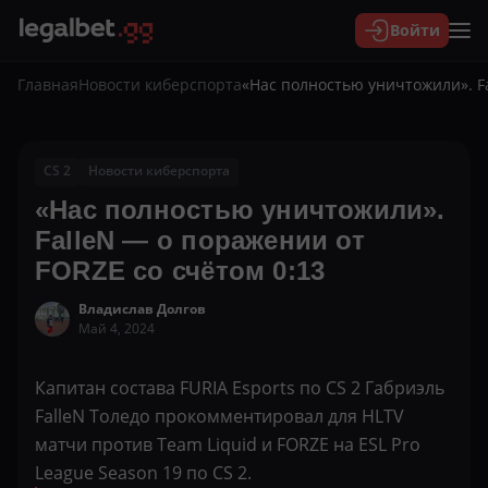
Войти
Главная
Новости киберспорта
«Нас полностью уничтожили». Fa
CS 2
Новости киберспорта
«Нас полностью уничтожили».
FalleN — о поражении от
FORZE со счётом 0:13
Владислав Долгов
Май 4, 2024
Капитан состава FURIA Esports по CS 2 Габриэль
FalleN Толедо прокомментировал для HLTV
матчи против Team Liquid и FORZE на ESL Pro
League Season 19 по CS 2.