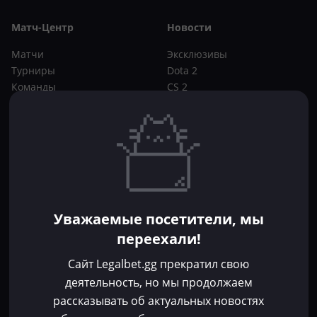
Матч-Центр
Новости
Матчи
Эксклюзивы
Турниры
Dota 2
Команды
CS 2
Игроки
Статьи
Прогнозы
Кибер-вики
Букмекеры
Школа ставок
Dota 2
CS 2
Бонусы букмекеров
Уважаемые посетители, мы
Фрибеты
переехали!
Акции
За регистрацию
Сайт Legalbet.gg прекратил свою
Без депозита
деятельность, но мы продолжаем
рассказывать об актуальных новостях
Контакты