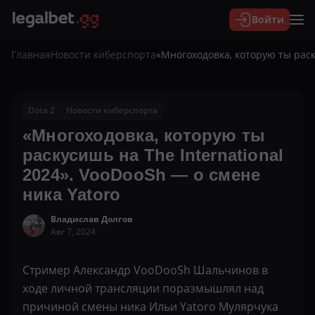
Войти
Главная
Новости киберспорта
«Многоходовка, которую ты раск
Dota 2
Новости киберспорта
«Многоходовка, которую ты
раскусишь на The International
2024». VooDooSh — о смене
ника Yatoro
Владислав Долгов
Авг 7, 2024
Стример Александр VooDooSh Шальчинов в
ходе личной трансляции поразмышлял над
причиной смены ника Ильи Yatoro Мулярчука