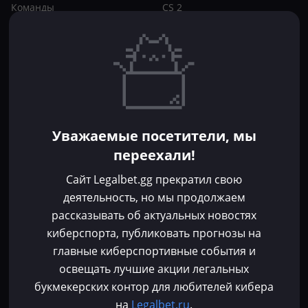
Команды
CS 2
Игроки
Статьи
Прогнозы
Кибер-вики
Букмекеры
Школа ставок
Dota 2
CS 2
Бонусы букмекеров
Уважаемые посетители, мы
Фрибеты
переехали!
Акции
За регистрацию
Сайт Legalbet.gg прекратил свою
Без депозита
деятельность, но мы продолжаем
рассказывать об актуальных новостях
Контакты
киберспорта, публиковать прогнозы на
Пользовательское соглашение
главные киберспортивные события и
Политика конфиденциальности
освещать лучшие акции легальных
Политика в отношении файлов cookie
букмекерских контор для любителей кибера
Согласие на обработку персональных данных
на
Legalbet.ru
.