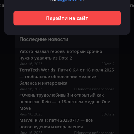
ся всё хуже»
VooDooSh: «До патча было п
из-за инфляции рейтинга»
Перейти на сайт
1
2
3
4
Последние новости
Yatoro назвал героев, который срочно
нужно удалять из Dota 2
Июл 16, 2025
Dota 2
TerraTech Worlds: Патч 0.6.4 от 16 июля 2025
— глобальное обновление механик,
баланса и интерфейса
Июл 16, 2025
Новости киберспорта
«Очень трудолюбивый и открытый как
человек». Rein — о 18-летнем мидере One
Move
Июл 16, 2025
Dota 2
Marvel Rivals: патч 20250717 — все
нововведения и исправления
Июл 16, 2025
Новости киберспорта