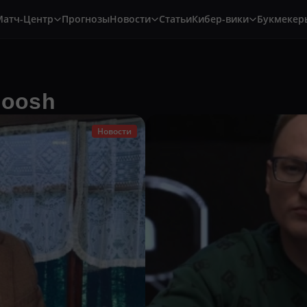
Матч-Центр
Прогнозы
Новости
Статьи
Кибер-вики
Букмекер
doosh
Новости