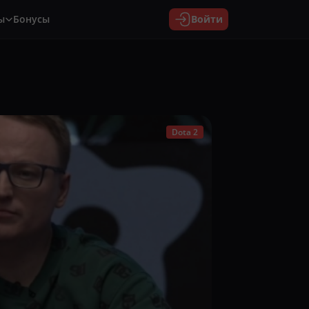
ы
Бонусы
Войти
Dota 2