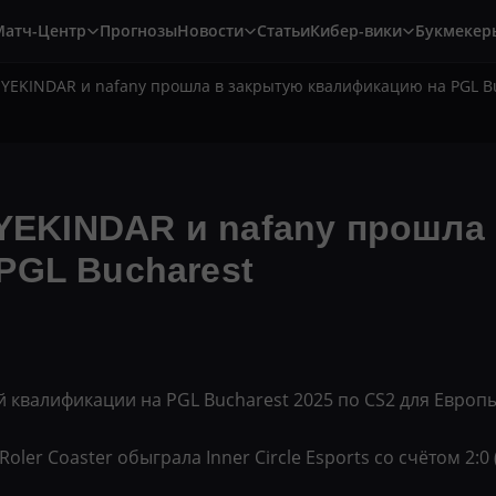
Матч-Центр
Прогнозы
Новости
Статьи
Кибер-вики
Букмекер
, YEKINDAR и nafany прошла в закрытую квалификацию на PGL B
 YEKINDAR и nafany прошла
PGL Bucharest
й квалификации на PGL Bucharest 2025 по CS2 для Европы
er Coaster обыграла Inner Circle Esports со счётом 2:0 (1