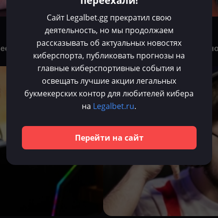
переехали!
Сайт Legalbet.gg прекратил свою
Хорен Агаджанян
деятельность, но мы продолжаем
Июл 14, 2025
рассказывать об актуальных новостях
 бесплатный». WYHM — о
Perfecto: «У меня были пол
киберспорта, публиковать прогнозы на
главные киберспортивные события и
CS 2
освещать лучшие акции легальных
букмекерских контор для любителей кибера
на
Legalbet.ru
.
Перейти на сайт