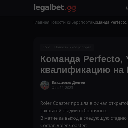
Главная
Новости киберспорта
Команда Perfecto
CS 2
Новости киберспорта
Команда Perfecto,
квалификацию на 
Владислав Долгов
Фев 24, 2025
Roler Coaster прошла в финал открыто
закрытой стадии отборочных.
В матче за выход в следующую стадию Rol
Состав Roler Coaster: