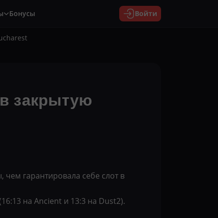
ы
Бонусы
Войти
ucharest
 в закрытую
, чем гарантировала себе слот в
6:13 на Ancient и 13:3 на Dust2).