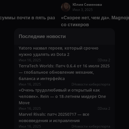
Юлия Семенова
Июл 3, 2025
суммы почти в пять раз
«Скорее нет, чем да». Magnoj
со стикеров
Последние новости
Yatoro назвал героев, который срочно
нужно удалять из Dota 2
Июл 16, 2025
Dota 2
TerraTech Worlds: Патч 0.6.4 от 16 июля 2025
— глобальное обновление механик,
баланса и интерфейса
Июл 16, 2025
Новости киберспорта
«Очень трудолюбивый и открытый как
человек». Rein — о 18-летнем мидере One
Move
Июл 16, 2025
Dota 2
Marvel Rivals: патч 20250717 — все
нововведения и исправления
Июл 16, 2025
Новости киберспорта