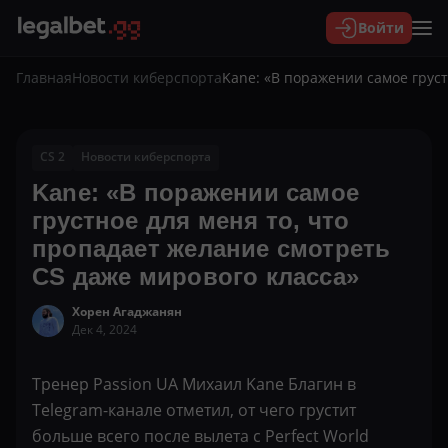
Войти
Главная
Новости киберспорта
Kane: «В поражении самое груст
CS 2
Новости киберспорта
Kane: «В поражении самое
грустное для меня то, что
пропадает желание смотреть
CS даже мирового класса»
Хорен Агаджанян
Дек 4, 2024
Тренер
Passion UA
Михаил
Kane
Благин в
Telegram-канале отметил, от чего грустит
больше всего после вылета с
Perfect World