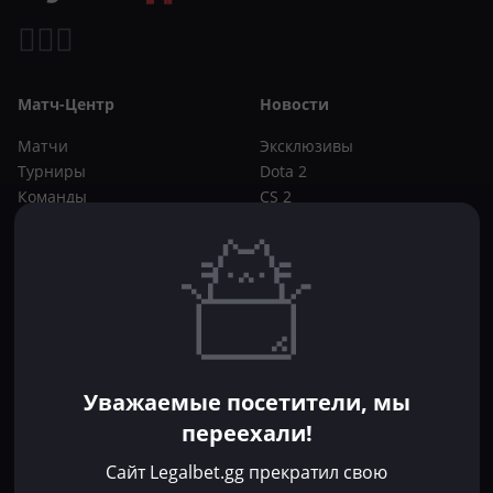
Матч-Центр
Новости
Матчи
Эксклюзивы
Турниры
Dota 2
Команды
CS 2
Игроки
Статьи
Прогнозы
Кибер-вики
Букмекеры
Школа ставок
Dota 2
CS 2
Бонусы букмекеров
Уважаемые посетители, мы
Фрибеты
переехали!
Акции
За регистрацию
Сайт Legalbet.gg прекратил свою
Без депозита