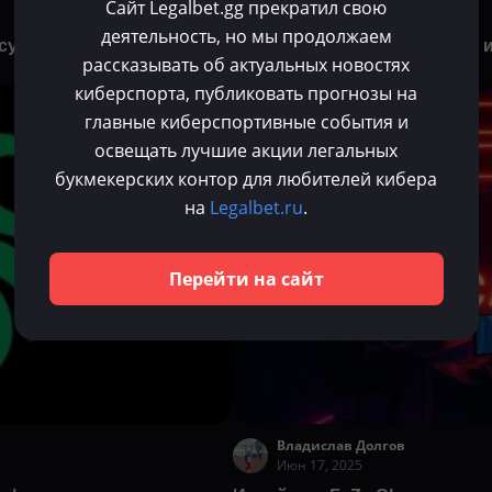
Сайт Legalbet.gg прекратил свою
Июл 3, 2025
деятельность, но мы продолжаем
суммы почти в пять раз
Самые уродливые стикеры и
рассказывать об актуальных новостях
CS2
киберспорта, публиковать прогнозы на
CS 2
главные киберспортивные события и
освещать лучшие акции легальных
букмекерских контор для любителей кибера
на
Legalbet.ru
.
Перейти на сайт
Владислав Долгов
Июн 17, 2025