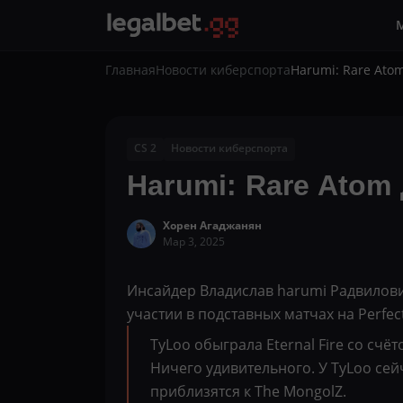
Главная
Новости киберспорта
Harumi: Rare Ato
CS 2
Новости киберспорта
Harumi: Rare Atom
Хорен Агаджанян
Мар 3, 2025
Инсайдер Владислав harumi Радвилови
участии в подставных матчах на Perfec
TyLoo обыграла Eternal Fire со счёто
Ничего удивительного. У TyLoo сей
приблизятся к The MongolZ.