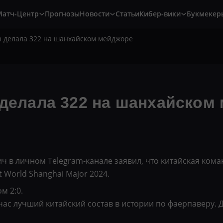
Матч-Центр
Прогнозы
Новости
Статьи
Кибер-вики
Букмекер
m делала 322 на шанхайском мейджоре
 делала 322 на шанхайском
ч в личном Telegram-канале заявил, что китайская ком
t World Shanghai Major 2024.
м 2:0.
час лучший китайский состав в истории по фаерпаверу. 