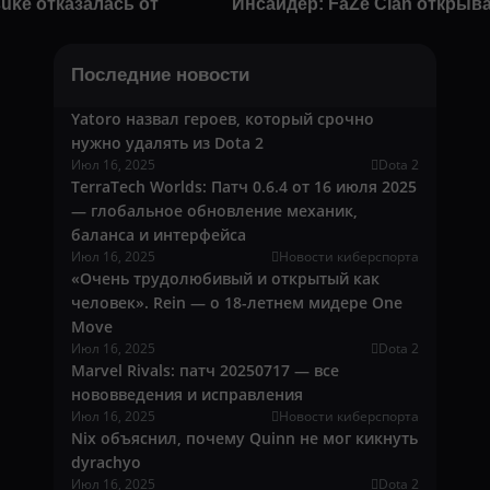
uke отказалась от
Инсайдер: FaZe Clan открыв
Последние новости
Yatoro назвал героев, который срочно
нужно удалять из Dota 2
Июл 16, 2025
Dota 2
TerraTech Worlds: Патч 0.6.4 от 16 июля 2025
— глобальное обновление механик,
баланса и интерфейса
Июл 16, 2025
Новости киберспорта
«Очень трудолюбивый и открытый как
человек». Rein — о 18-летнем мидере One
Move
Июл 16, 2025
Dota 2
Marvel Rivals: патч 20250717 — все
нововведения и исправления
Июл 16, 2025
Новости киберспорта
Nix объяснил, почему Quinn не мог кикнуть
dyrachyo
Июл 16, 2025
Dota 2