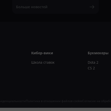
Больше новостей
Кибер-вики
Букмекеры
Школа ставок
Dota 2
CS 2
фиденциальности
Политика в отношении файлов cookie
Согласие на обраб
, информационных технологий и массовых коммуникаций (Роскомнадзор) 16.08.2024. Зап