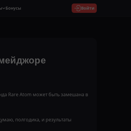
ы
Бонусы
Войти
 мейджоре
анда Rare Atom может быть замешана в
Думаю, полгодика, и результаты