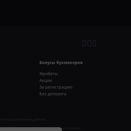
Бонусы букмекеров
Фрибеты
Акции
За регистрацию
Без депозита
отку персональных данных
ись о регистрации СМИ «Legalbet Cybersport (Легалбет