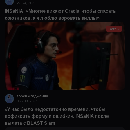
Мар 4, 2025
INSaNiA: «Многие пикают Oracle, чтобы спасать
союзников, а я люблю воровать киллы»
Dota 2
Хорен Агаджанян
Ноя 30, 2024
«У нас было недостаточно времени, чтобы
пофиксить форму и ошибки». INSaNiA после
вылета с BLAST Slam I