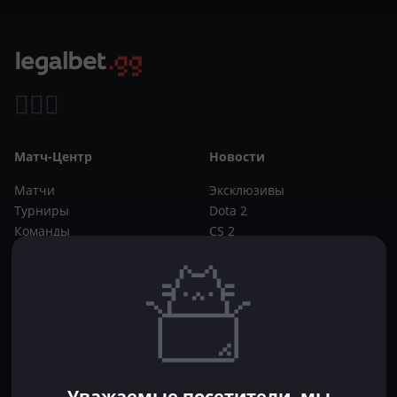
Матч-Центр
Новости
Матчи
Эксклюзивы
Турниры
Dota 2
Команды
CS 2
Игроки
Статьи
Прогнозы
Кибер-вики
Букмекеры
Школа ставок
Dota 2
CS 2
Бонусы букмекеров
Уважаемые посетители, мы