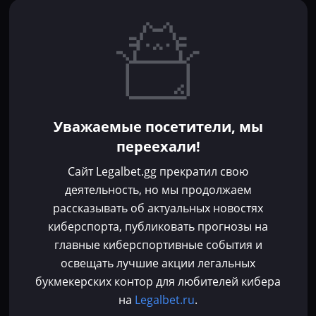
Игроки
Статьи
Прогнозы
Кибер-вики
Букмекеры
Школа ставок
Dota 2
CS 2
Бонусы букмекеров
Уважаемые посетители, мы
Фрибеты
переехали!
Акции
За регистрацию
Сайт Legalbet.gg прекратил свою
Без депозита
деятельность, но мы продолжаем
рассказывать об актуальных новостях
Контакты
киберспорта, публиковать прогнозы на
Пользовательское соглашение
главные киберспортивные события и
Политика конфиденциальности
освещать лучшие акции легальных
Политика в отношении файлов cookie
букмекерских контор для любителей кибера
Согласие на обработку персональных данных
на
Legalbet.ru
.
Зарегистрировано Федеральной службой по надзору в сфере связи,