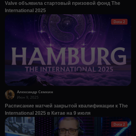
Valve объявила стартовый призовой фонд The
International 2025
Dota 2
Александр Семкин
Июн 9, 2025
Расписание матчей закрытой квалификации к The
International 2025 в Китае на 9 июля
Dota 2