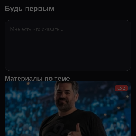
Будь первым
Материалы по теме
CS 2