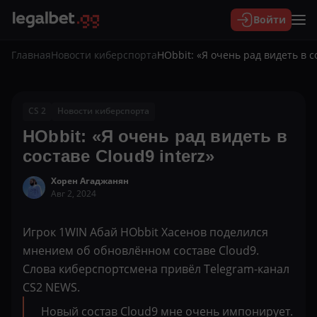
Войти
Главная
Новости киберспорта
HObbit: «Я очень рад видеть в с
CS 2
Новости киберспорта
HObbit: «Я очень рад видеть в
составе Cloud9 interz»
Хорен Агаджанян
Авг 2, 2024
Игрок 1WIN Абай HObbit Хасенов поделился
мнением об обновлённом составе Cloud9.
Слова киберспортсмена привёл Telegram-канал
CS2 NEWS.
Новый состав Cloud9 мне очень импонирует.