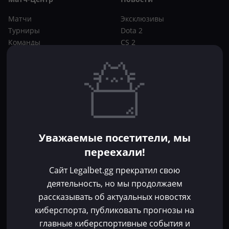
Матчи
Эксклюзивы
Турниры
Dota 2
Команды
CS 2
Игроки
Статьи
Прогнозы
Кибер-вики
Букмекеры
Школа ставок
Dota 2
CS 2
Бонусы букмекеров
Уважаемые посетители, мы
Фрибеты
переехали!
Акции
За регистрацию
Сайт Legalbet.gg прекратил свою
Без депозита
деятельность, но мы продолжаем
рассказывать об актуальных новостях
Контакты
киберспорта, публиковать прогнозы на
Пользовательское соглашение
главные киберспортивные события и