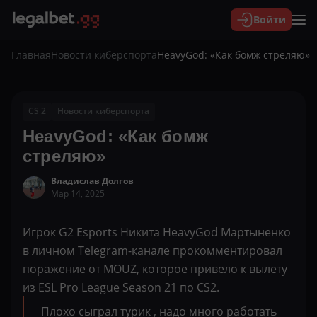
Войти
Главная
Новости киберспорта
HeavyGod: «Как бомж стреляю»
CS 2
Новости киберспорта
HeavyGod: «Как бомж
стреляю»
Владислав Долгов
Мар 14, 2025
Игрок G2 Esports Никита HeavyGod Мартыненко
в личном Telegram-канале прокомментировал
поражение от MOUZ, которое привело к вылету
из ESL Pro League Season 21 по CS2.
Плохо сыграл турик , надо много работать