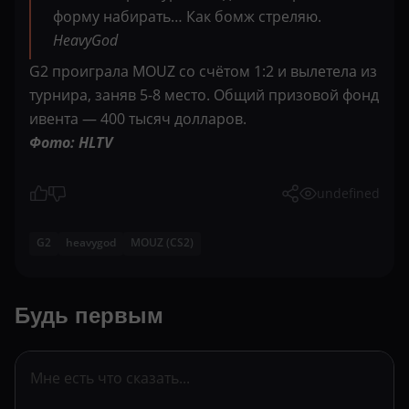
форму набирать… Как бомж стреляю.
HeavyGod
G2 проиграла MOUZ со счётом 1:2 и вылетела из
турнира, заняв 5-8 место. Общий призовой фонд
ивента — 400 тысяч долларов.
Фото: HLTV
undefined
G2
heavygod
MOUZ (CS2)
Будь первым