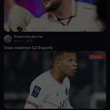
Владислав Долгов
Июл 11, 2025
Snax покинул G2 Esports
Статьи