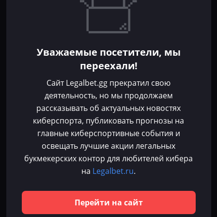
Школа ставок
Dota 2
CS 2
Бонусы букмекеров
Уважаемые посетители, мы
Фрибеты
переехали!
Акции
За регистрацию
Сайт Legalbet.gg прекратил свою
Без депозита
деятельность, но мы продолжаем
рассказывать об актуальных новостях
Контакты
киберспорта, публиковать прогнозы на
Пользовательское соглашение
главные киберспортивные события и
Политика конфиденциальности
освещать лучшие акции легальных
Политика в отношении файлов cookie
букмекерских контор для любителей кибера
Согласие на обработку персональных данных
на
Legalbet.ru
.
Зарегистрировано Федеральной службой по надзору в сфере связи,
информационных технологий и массовых коммуникаций (Роскомнадзор)
Используя сайт Legalbet.gg, ты
16.08.2024. Запись о регистрации СМИ «Legalbet Cybersport (Легалбет
соглашаешься с тем, что мы используем
ОК
Перейти на сайт
Киберспорт)» ЭЛ № ФС77-88012. 18+. Учредитель ИП Арзямов Д.А. ОГРН
файлы куки
.
324645700071843, 410005, г. Саратов, ул. Железнодорожная, 43/55