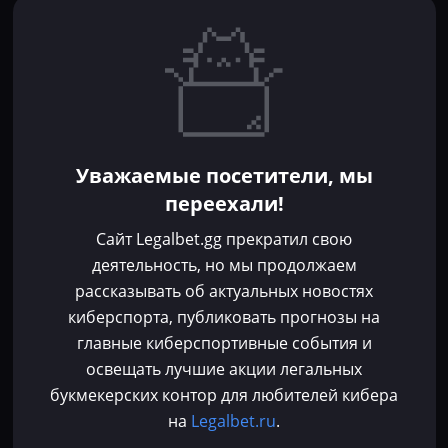
Игроки
Статьи
Прогнозы
Кибер-вики
Букмекеры
Школа ставок
Dota 2
CS 2
Бонусы букмекеров
Уважаемые посетители, мы
Фрибеты
переехали!
Акции
За регистрацию
Сайт Legalbet.gg прекратил свою
Без депозита
деятельность, но мы продолжаем
рассказывать об актуальных новостях
Контакты
киберспорта, публиковать прогнозы на
Пользовательское соглашение
главные киберспортивные события и
Политика конфиденциальности
освещать лучшие акции легальных
Политика в отношении файлов cookie
букмекерских контор для любителей кибера
Согласие на обработку персональных данных
на
Legalbet.ru
.
Зарегистрировано Федеральной службой по надзору в сфере связи,