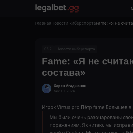
Главная
Новости киберспорта
Fame: «Я не счит
CS 2
Новости киберспорта
Fame: «Я не счита
состава»
Хорен Агаджанян
Авг 10, 2024
Игрок Virtus.pro Пётр fame Болышев 
Мы были очень разочарованы своим
поражениям. Я считаю, мы исправил
дней в Сербии. Мы готовились к IEM