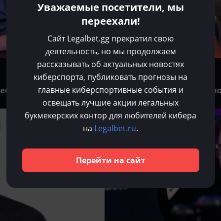
Уважаемые посетители, мы
переехали!
Сайт Legalbet.gg прекратил свою
деятельность, но мы продолжаем
рассказывать об актуальных новостях
Хорен Агаджанян
киберспорта, публиковать прогнозы на
Июл 14, 2025
главные киберспортивные события и
 бесплатный». WYHM — о
Perfecto: «У меня были пол
освещать лучшие акции легальных
букмекерских контор для любителей кибера
Dota 2
на
Legalbet.ru
.
Перейти на сайт