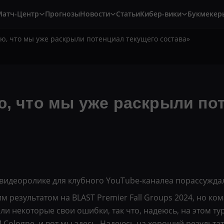
Матч-Центр
Прогнозы
Новости
Статьи
Кибер-вики
Букмекер
аю, что мы уже раскрыли потенциал текущего состава»
ю, что мы уже раскрыли по
в видеоролике для клубного YouTube-каналеа порассужда
 результатом на BLAST Premier Fall Groups 2024, но ко
и некоторые свои ошибки, так что, надеюсь, на этом т
 Cologne, и вот мы здесь. Надеюсь на хороший результат