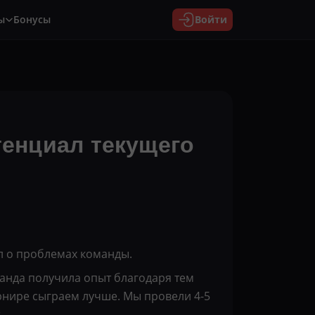
ы
Бонусы
Войти
тенциал текущего
л о проблемах команды.
манда получила опыт благодаря тем
урнире сыграем лучше. Мы провели 4-5
.