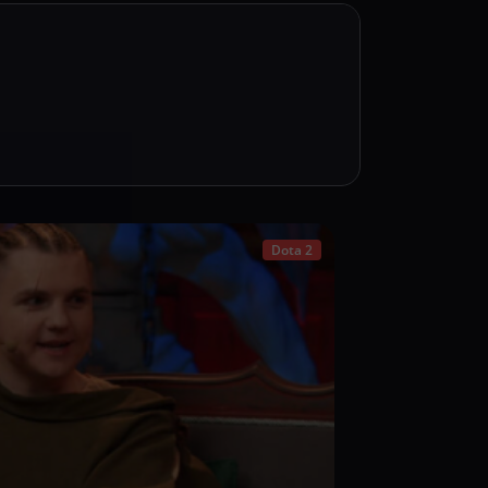
Dota 2