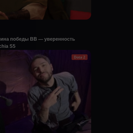
чина победы BB — уверенность
chia S5
Dota 2