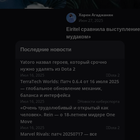
Хорен Агаджанян
Июн 27, 2025
Eiritel сравнила выступление 
мудаком»
Последние новости
Yatoro назвал героев, который срочно
нужно удалять из Dota 2
Июл 16, 2025
Dota 2
TerraTech Worlds: Патч 0.6.4 от 16 июля 2025
— глобальное обновление механик,
баланса и интерфейса
Июл 16, 2025
Новости киберспорта
«Очень трудолюбивый и открытый как
человек». Rein — о 18-летнем мидере One
Move
Июл 16, 2025
Dota 2
Marvel Rivals: патч 20250717 — все