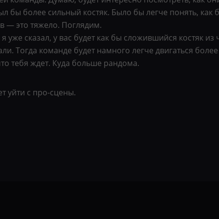
ыл бы более сильный костяк. Было бы легче понять, как 
ов — это тяжело. Поглядим.
 я уже сказал, у вас будет как бы сложившийся костяк из 
ли. Тогда команде будет намного легче двигаться более
то тебя ждет. Куда больше рандома.
ет уйти с про-сцены.