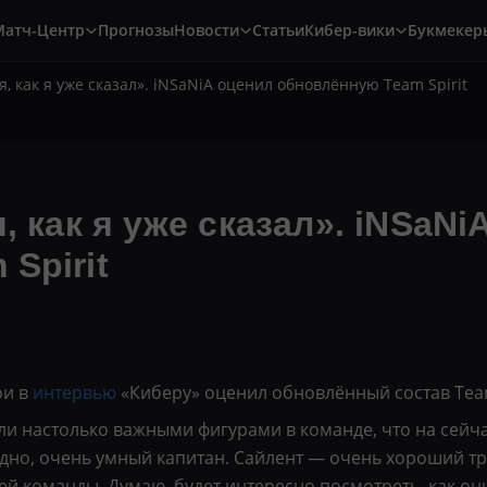
Матч-Центр
Прогнозы
Новости
Статьи
Кибер-вики
Букмекер
я, как я уже сказал». iNSaNiA оценил обновлённую Team Spirit
, как я уже сказал». iNSaNi
Spirit
ои в
интервью
«Киберу» оценил обновлённый состав Team
ыли настолько важными фигурами в команде, что на сейч
но, очень умный капитан. Сайлент — очень хороший тре
ней команды. Думаю, будет интересно посмотреть, как он