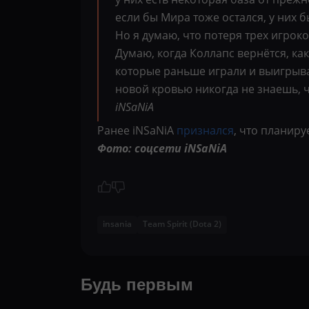
если бы Мира тоже остался, у них б
Но я думаю, что потеря трех игрок
Думаю, когда Коллапс вернётся, как
которые раньше играли и выигрыва
новой кровью никогда не знаешь, ч
iNSaNiA
Ранее iNSaNiA
признался
, что планиру
Фото: соцсети iNSaNiA
insania
Team Spirit (Dota 2)
Будь первым