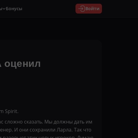
ы
Бонусы
Войти
A оценил
 Spirit.
ас сложно сказать. Мы должны дать им
нер. И они сохранили Ларла. Так что
и разовьют этих новых игроков. Думаю,