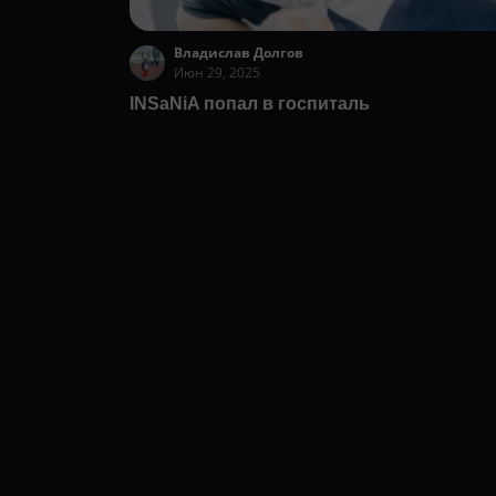
Владислав Долгов
Июн 29, 2025
INSaNiA попал в госпиталь