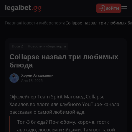
Войти
Главная
Новости киберспорта
Collapse назвал три любимых б
Dota 2
Новости киберспорта
Collapse назвал три любимых
блюда
Хорен Агаджанян
Апр 13, 2025
Оффлейнер Team Spirit Магомед Collapse
Халилов во влоге для клубного YouTube-канала
рассказал о самой любимой еде.
Топ-3 блюда? По-любому, короче, тост с
авокадо, лососем и яйцами. Там вот такой