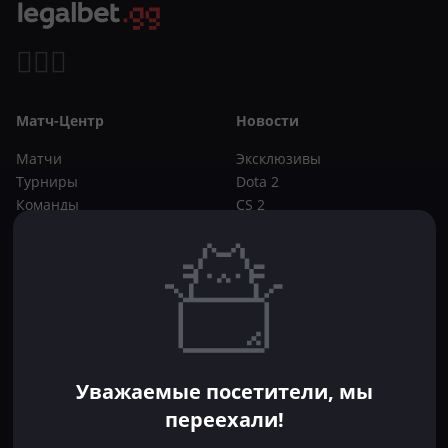
Матч-Центр
Новости
Матчи
Эксклюзивы
Турниры
Dota 2
Команды
CS 2
Игроки
Статьи
Прогнозы
Кибер-вики
Букмекеры
Школа ставок
Dota 2
CS 2
Бонусы букмекеров
Уважаемые посетители, мы
Фрибеты
переехали!
Акции
За регистрацию