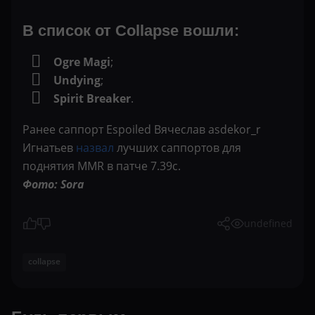
В список от Collapse вошли:
Ogre Magi
;
Undying
;
Spirit Breaker
.
Ранее саппорт Espoiled Вячеслав asdekor_r
Игнатьев
назвал
лучших саппортов для
поднятия MMR в патче 7.39с.
Фото: Sora
undefined
collapse