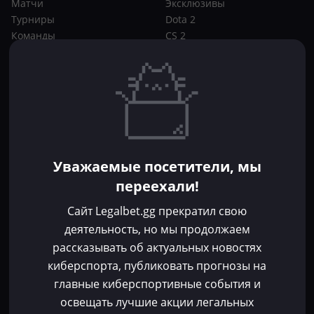
Матчи
Эксклюзивы
Турниры
Dota 2
Команды
CS 2
Игроки
Статьи
Прогнозы
Кибер-вики
Букмекеры
Школа ставок
Dota 2
CS 2
Бонусы букмекеров
Уважаемые посетители, мы
Фрибеты
переехали!
Акции
За регистрацию
Сайт Legalbet.gg прекратил свою
Без депозита
деятельность, но мы продолжаем
рассказывать об актуальных новостях
Контакты
киберспорта, публиковать прогнозы на
Пользовательское соглашение
главные киберспортивные события и
Политика конфиденциальности
освещать лучшие акции легальных
Политика в отношении файлов cookie