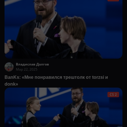
Владислав Долгов
Мар 22, 2025
BanKs: «Мне понравился трештолк от torzsi и
donk»
CS 2