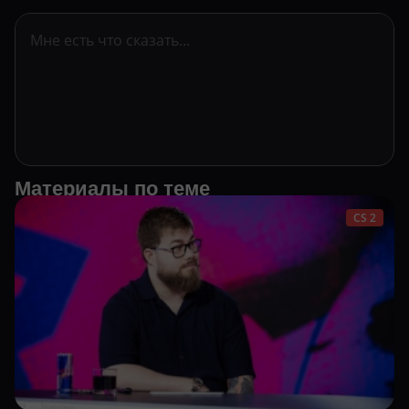
Материалы по теме
CS 2