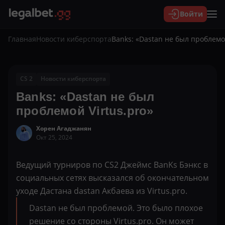
Войти
Главная
Новости киберспорта
Banks: «Dastan не был проблемой
CS 2
Новости киберспорта
Banks: «Dastan не был
проблемой Virtus.pro»
Хорен Агаджанян
Окт 25, 2024
Ведущий турниров по CS2 Джеймс BanKs Бэнкс в
социальных сетях высказался об окончательном
уходе Дастана dastan Акбаева из Virtus.pro.
Dastan не был проблемой. Это было плохое
решение со стороны Virtus.pro. Он может