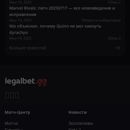
Июл 16, 2025
Dota 2
Marvel Rivals: патч 20250717 — все нововведения и
исправления
Июл 16, 2025
Новости киберспорта
Nix объяснил, почему Quinn не мог кикнуть
dyrachyo
Июл 16, 2025
Dota 2
Больше новостей
Матч-Центр
Новости
Матчи
Эксклюзивы
Турниры
Dota 2