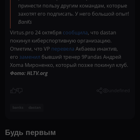
принести пользу другим командам, которые
захотят его подписать. У него большой опыт!
BanKs
Virtus.pro 24 октября
сообщила
, что dastan
покинул киберспортивную организацию.
Отметим, что VP
перевела
Акбаева инактив,
его
заменил
бывший тренер 9Pandas Андрей
Xoma Мироненко, который позже покинул клуб.
Фото: HLTV.org
undefined
banks
dastan
Будь первым