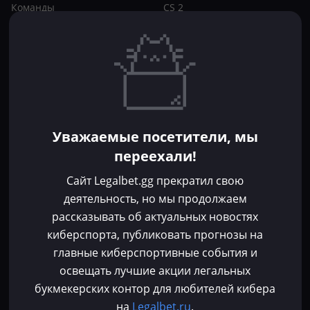
Команды
CS 2
Игроки
Статьи
Прогнозы
Кибер-вики
Букмекеры
Школа ставок
Dota 2
CS 2
Бонусы букмекеров
Уважаемые посетители, мы
Фрибеты
переехали!
Акции
За регистрацию
Сайт Legalbet.gg прекратил свою
Без депозита
деятельность, но мы продолжаем
рассказывать об актуальных новостях
Контакты
киберспорта, публиковать прогнозы на
Пользовательское соглашение
главные киберспортивные события и
Политика конфиденциальности
освещать лучшие акции легальных
Политика в отношении файлов cookie
букмекерских контор для любителей кибера
Согласие на обработку персональных данных
на
Legalbet.ru
.