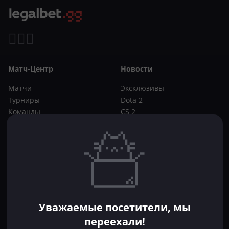
Матч-Центр
Новости
Матчи
Эксклюзивы
Турниры
Dota 2
Команды
CS 2
Игроки
Статьи
Прогнозы
Кибер-вики
Букмекеры
Школа ставок
Dota 2
CS 2
Бонусы букмекеров
Уважаемые посетители, мы
Фрибеты
переехали!
Акции