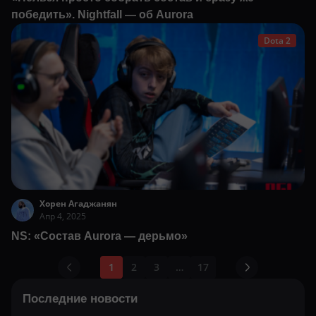
победить». Nightfall — об Aurora
Dota 2
Хорен Агаджанян
Апр 4, 2025
NS: «Состав Aurora — дерьмо»
1
2
3
…
17
Последние новости