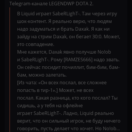
Telegram-канале LEGENDWP DOTA 2.
В Liquid играет SabeRLighT-. Там через игру
шок-контент. Я реально верю, что людям
надо задуматься и брать Daxak. Я как ни
зайду на стрим Daxak, он бегает 30:0. Может,
это совпадение.
Мне кажется, Daxak явно получше No!ob
и SabeRLighT-. Рому [RAMZES666] надо звать.
Он сейчас посидит почиллит, бим-бим, бам-
бам, можно залетать.
[Из чата: «Он всех послал, все сложнее
попасть в тир-1».] Может, не всех
послал. Какая разница, кто кого послал? Ты
сидишь, а у тебя на офлейне
играет SabeRLighT-. Ладно, Liquid реально
верит, что он сильный игрок, не буду ничего
говорить, пусть делает что хочет. Но No!ob…