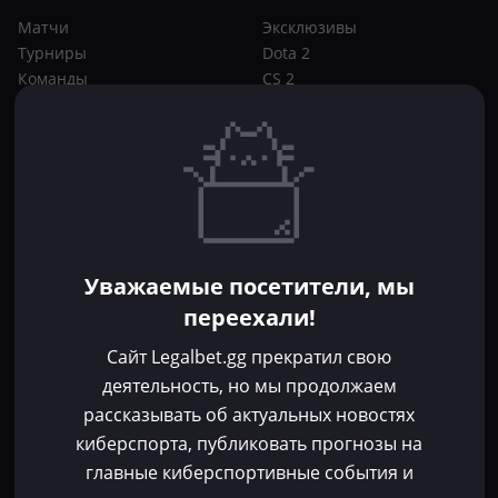
Матчи
Эксклюзивы
Турниры
Dota 2
Команды
CS 2
Игроки
Статьи
Прогнозы
Кибер-вики
Букмекеры
Школа ставок
Dota 2
CS 2
Бонусы букмекеров
Уважаемые посетители, мы
Фрибеты
переехали!
Акции
За регистрацию
Сайт Legalbet.gg прекратил свою
Без депозита
деятельность, но мы продолжаем
рассказывать об актуальных новостях
Контакты
киберспорта, публиковать прогнозы на
Пользовательское соглашение
главные киберспортивные события и
Политика конфиденциальности