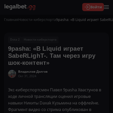
Войти
Главная
Новости киберспорта
9pasha: «В Liquid играет SabeRL
Dota 2
Новости киберспорта
9pasha: «В Liquid играет
SabeRLighT-. Там через игру
шок-контент»
Владислав Долгов
Окт 31, 2024
Экс-киберспортсмен Павел 9pasha Хвастунов в
ходе личной трансляции оценил игровые
навыки Никиты Daxak Кузьмина на оффлейне.
Фрагмент видео со стрима опубликован в