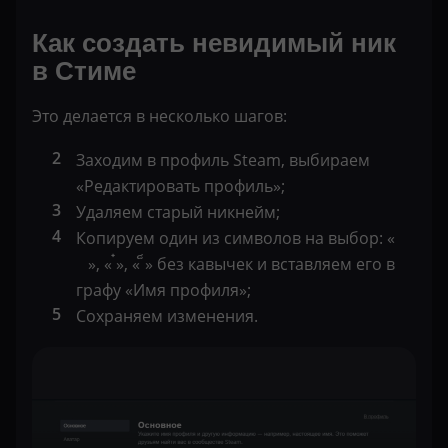
Как создать невидимый ник
в Стиме
Это делается в несколько шагов:
Заходим в профиль Steam, выбираем
«Редактировать профиль»;
Удаляем старый никнейм;
Копируем один из символов на выбор: « ᠌ ᠌ ᠌᠌ ᠌ ᠌
᠌ ᠌ ᠌ », « ๋», « ็» без кавычек и вставляем его в
графу «Имя профиля»;
Сохраняем изменения.