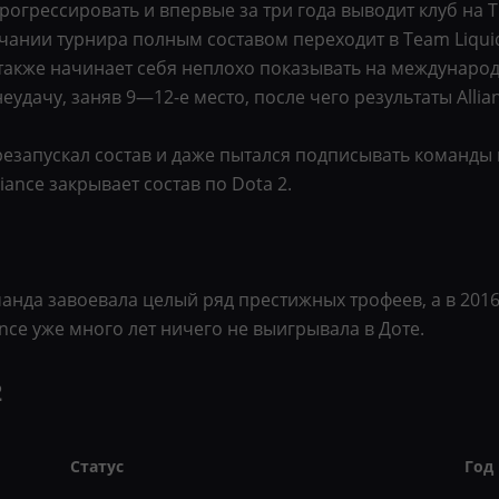
прогрессировать и впервые за три года выводит клуб на T
чании турнира полным составом переходит в Team Liqui
также начинает себя неплохо показывать на международн
 неудачу, заняв 9—12-е место, после чего результаты All
ерезапускал состав и даже пытался подписывать команд
liance закрывает состав по Dota 2.
манда завоевала целый ряд престижных трофеев, а в 201
ance уже много лет ничего не выигрывала в Доте.
2
Статус
Год