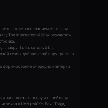
ное шествие завоеванием Аегиса на
чалу The International 2014 результаты
стройка.
едь вокруг Loda, который был
лохой сезон, добавив ещё пару трофеев
я за формирование очередной пятёрки
аки завершить карьеру и перейти на
гроков в HoN (miCKe, Boxi, Taiga,