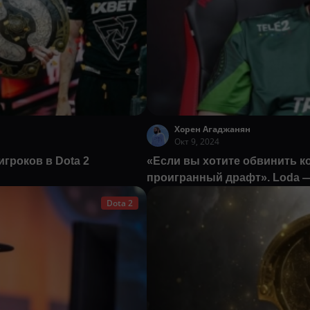
Хорен Агаджанян
Окт 9, 2024
гроков в Dota 2
«Если вы хотите обвинить ко
проигранный драфт». Loda —
Dota 2