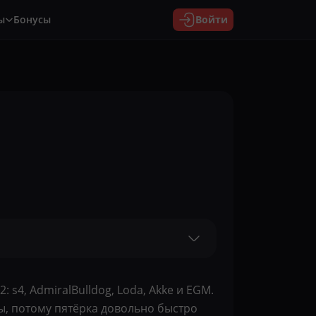
ы
Бонусы
Войти
 s4, AdmiralBulldog, Loda, Akke и EGM.
ры, потому пятёрка довольно быстро