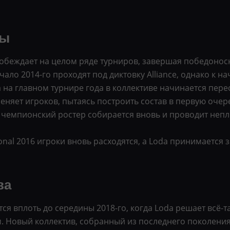
ды
побеждает на целом ряде турниров, завершая победонос
ачало 2014-го проходят под диктовку Alliance, однако к на
 на главном турнире года в коллективе начинается пере
няет игроков, пытаясь построить состав в первую очер
го чемпионский ростер собирается вновь и проводит неп
ional 2016 игроки вновь расходятся, а Loda принимаетс
ва
 вплоть до середины 2018-го, когда Loda решает всё-т
 Новый коллектив, собранный из последнего поколения и