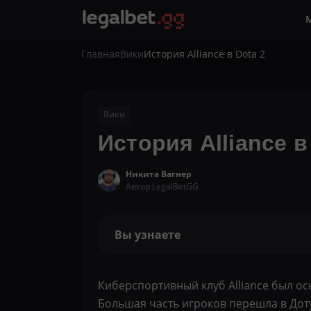
Главная
Вики
История Alliance в Dota 2
Вики
История Alliance в
Никита Вагнер
Автор LegalBetGG
Вы узнаете
Киберспортивный клуб Alliance был осно
Большая часть игроков перешла в Доту