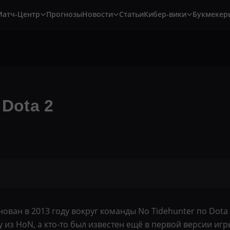
Матч-Центр
Прогнозы
Новости
Статьи
Кибер-вики
Букмекер
 Dota 2
ван в 2013 году вокруг команды No Tidehunter по Dota 2:
 из HoN, а кто-то был известен ещё в первой версии иг