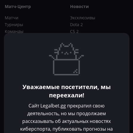
Матч-Центр
Новости
Матчи
Эксклюзивы
Турниры
Dota 2
Команды
CS 2
Игроки
Статьи
Прогнозы
Кибер-вики
Букмекеры
Школа ставок
Dota 2
CS 2
Бонусы букмекеров
Уважаемые посетители, мы
Фрибеты
переехали!
Акции
За регистрацию
Сайт Legalbet.gg прекратил свою
Без депозита
деятельность, но мы продолжаем
рассказывать об актуальных новостях
Контакты
киберспорта, публиковать прогнозы на