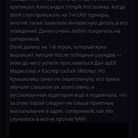
критикуют Александра s1mple Костылева. Когда
donk стал приезжать на 1-е LAN-турниры,
многие также заметили интересную деталь в его
поведении: Данил очень любит покричать на
соперников.
Donk далеко не 1-й игрок, который ярко
выражает эмоции после победных раундов —
этим до него успели прославиться Дан apEX
Мадесклер и Каспер cadiaN Мёллер. Но
Крышковец сумел их переплюнуть: его крики
звучали слишком уж агрессивно, а
русскоязычная аудитория ещё и подмечала, что
за этим порой следуют не самые приятные
высказывания в адрес соперников, как это
случилось в матче против NAVI.