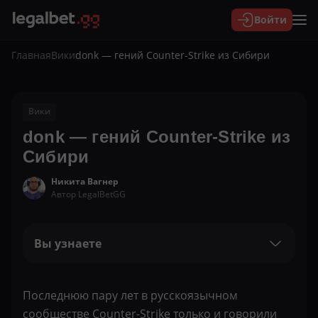
Войти
Главная
Вики
donk — гений Counter-Strike из Сибири
Вики
donk — гений Counter-Strike из
Сибири
Никита Вагнер
Автор LegalBetGG
Вы узнаете
Последнюю пару лет в русскоязычном
сообществе Counter-Strike только и говорили