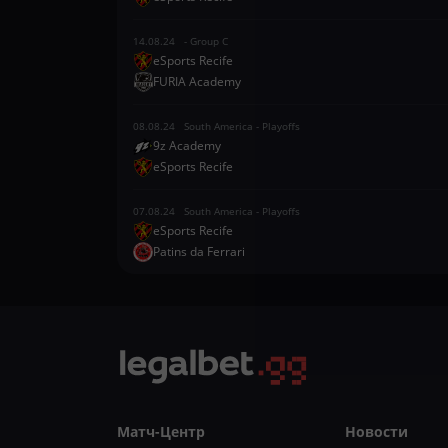
14.08.24 - Group C
eSports Recife
FURIA Academy
08.08.24 South America - Playoffs
9z Academy
eSports Recife
07.08.24 South America - Playoffs
eSports Recife
Patins da Ferrari
Матч-Центр
Новости