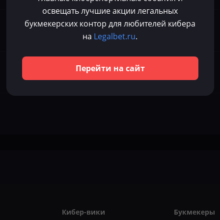
освещать лучшие акции легальных
букмекерских контор для любителей кибера
на
Legalbet.ru
.
Перейти на сайт
Кибер-вики
Букмекеры