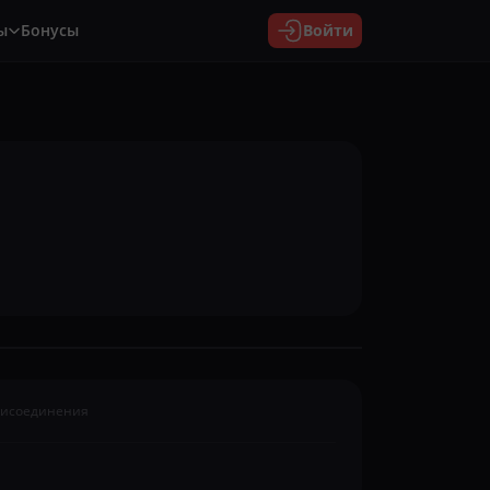
ы
Бонусы
Войти