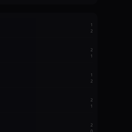
1
2
2
1
1
2
2
1
2
0