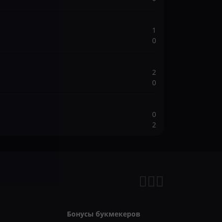
1
0
2
0
0
2
Бонусы букмекеров