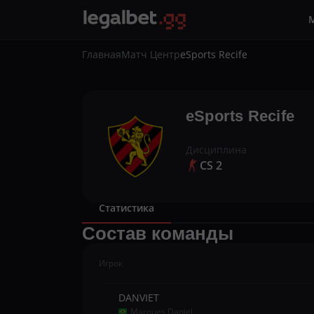
Главная
Матч Центр
eSports Recife
eSports Recife
Дисциплина
CS 2
Статистика
Состав команды
Игрок
DANVIET
Marques Daniel