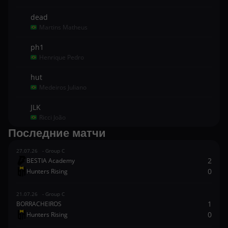
dead
Martins Matheus
ph1
Henrique Pedro
hut
Medeiros Juliano
JLK
Ricci João
Последние матчи
27.07.26 - Group C
2
BESTIA Academy
0
Hunters Rising
21.07.26 - Group C
1
BORRACHEIROS
0
Hunters Rising