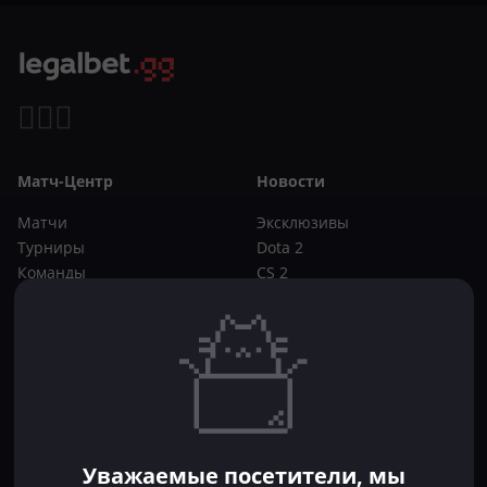
Матч-Центр
Новости
Матчи
Эксклюзивы
Турниры
Dota 2
Команды
CS 2
Игроки
Статьи
Прогнозы
Кибер-вики
Букмекеры
Школа ставок
Dota 2
CS 2
Бонусы букмекеров
Уважаемые посетители, мы
Фрибеты