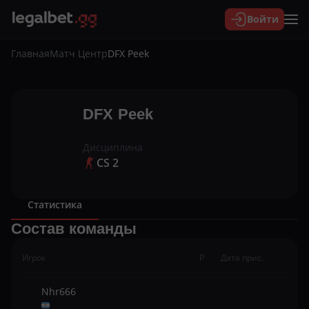
Войти
Главная
Матч Центр
DFX Peek
DFX Peek
Дисциплина
CS 2
Статистика
Состав команды
Игрок
Nhr666