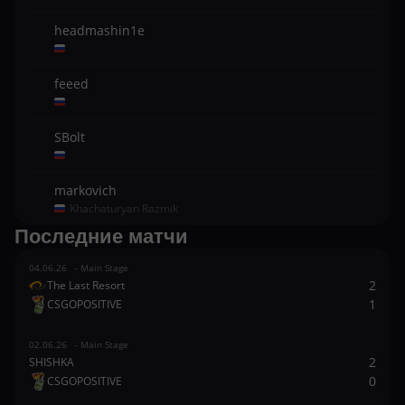
headmashin1e
feeed
SBolt
markovich
Khachaturyan Razmik
Последние матчи
04.06.26 - Main Stage
2
The Last Resort
1
CSGOPOSITIVE
02.06.26 - Main Stage
2
SHISHKA
0
CSGOPOSITIVE